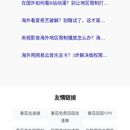
在国外如何看B站动漫？别让地区限制打断你的追番节奏
海外看爱奇艺破解？别瞎试了，这才是留学生华人追剧看球的正确打开方式
央视影音海外地区限制播放怎么办？海外党亲测有效的回国加速指南
海外用网易云音乐总卡？3步解决版权限制+卡顿，还能听喜马拉雅！
友情链接
番茄加速器
番茄免费回国加
番茄回国VPN
速器