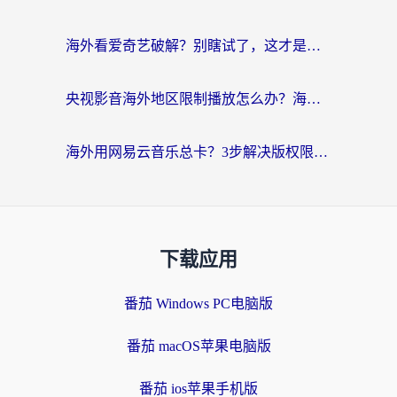
海外看爱奇艺破解？别瞎试了，这才是留学生华人追剧看球的正确打开方式
央视影音海外地区限制播放怎么办？海外党亲测有效的回国加速指南
海外用网易云音乐总卡？3步解决版权限制+卡顿，还能听喜马拉雅！
下载应用
番茄 Windows PC电脑版
番茄 macOS苹果电脑版
番茄 ios苹果手机版