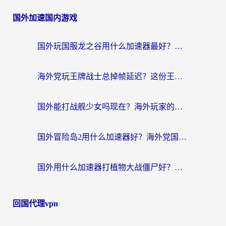
国外加速国内游戏
国外玩国服龙之谷用什么加速器最好？一份给海外游子的终极指南
海外党玩王牌战士总掉帧延迟？这份王牌战士延迟加速器终极指南救你命
国外能打战舰少女吗现在？海外玩家的国服游戏加速终极指南
国外冒险岛2用什么加速器好？海外党国服游戏畅玩全攻略（附鸣潮哈利波特加速技巧）
国外用什么加速器打植物大战僵尸好？海外党国服游戏加速终极指南
回国代理vpn