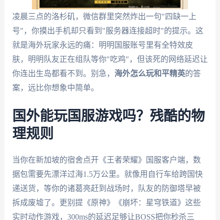
凌晨三点的洛杉矶，微信群里突然炸出一句"四缺一上
号"，你摸出手机却只看到"服务器连接超时"的提示。这
就是海外玩家永远的痛：明明国服账号里有全特效皮
肤，明明队友正在组队等你"吃鸡"，但该死的网络延迟让
你连出生岛都看不到。别急，
海外怎么玩和平精英
的答
案，远比你想象中简单。
国外能玩国服游戏吗？残酷的物
理规则
当你在新加坡的宿舍点开《王者荣耀》国服客户端，数
据包需要先漂洋过海1.5万公里。就像用自行车给跨国快
递送货，等你的诸葛亮赶到战场时，队友的防御塔早被
拆成废墟了。更别提《原神》《崩坏：星穹铁道》这些
实时动作游戏，300ms的延迟足够让BOSS把你秒杀三