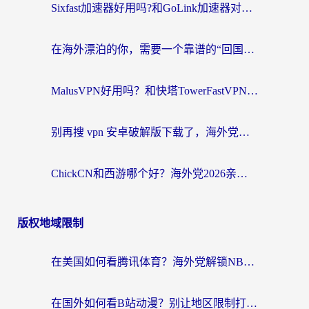
Sixfast加速器好用吗?和GoLink加速器对比哪个回国效果更好?海外党亲测实用指南
在海外漂泊的你，需要一个靠谱的“回国机场”
MalusVPN好用吗？和快塔TowerFastVPN对比哪个回国效果更好？海外党亲测实用指南
别再搜 vpn 安卓破解版下载了，海外党回国上网的正确姿势在这里
ChickCN和西游哪个好？海外党2026亲测回国加速器选择指南（附expressvpn中国对比）
版权地域限制
在美国如何看腾讯体育？海外党解锁NBA欧洲杯直播的终极攻略
在国外如何看B站动漫？别让地区限制打断你的追番节奏