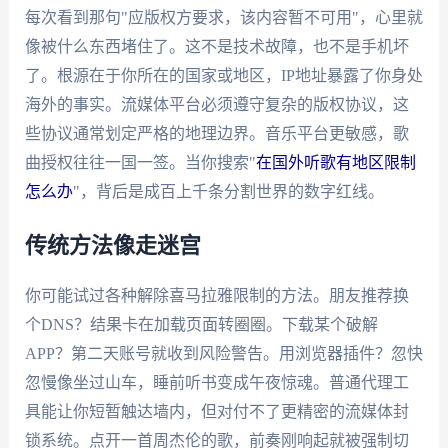
每次看到那句"应版权方要求，该内容暂不可用"，心里就
像被什么东西堵住了。这不是技术故障，也不是手机坏
了。根源在于你所在的国家或地区，IP地址暴露了你身处
海外的事实。流媒体平台必须遵守复杂的版权协议，这
些协议通常划定严格的地理边界。音乐平台更敏感，歌
曲授权往往一国一签。当你搜索"
在国外听歌有地区限制
怎么办
"，背后是成百上千条分割世界的数字红线。
传统方法像走迷宫
你可能试过各种解除喜马拉雅限制的方法。朋友推荐换
个DNS？结果卡在加载页面转圈圈。下载某个破解
APP？第二天账号就收到风险警告。用浏览器插件？忽快
忽慢像坐过山车，睡前听书变成午夜惊魂。普通代理工
具能让你短暂触达墙内，但对付不了更精密的流媒体封
锁系统。点开一首周杰伦的歌，前奏刚响起就被强制切