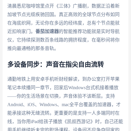
清晨悉尼咖啡馆里点开《三体》广播剧，数据正沿着新
加坡节点光缆疾驰回国。真正高效的全球节点分布如同
在海底织网，无论你在多远的经纬度，总有个节点能就
近扣响家门。
番茄加速器
的智能推荐功能就是实时导航
仪，它持续探测数百条线路的拥挤程度，在毫秒间将你
推向最通畅的那条音轨。
多设备同步：声音在指尖自由流转
通勤地铁上用安卓手机听财经解读，到办公室打开苹果
笔记本续播同一章节，回家后Windows台式机接着播放
——你的生活场景在切换，声音体验不该断层。支持
Android、iOS、Windows、mac全平台覆盖的加速器，才
能承接这种无缝流转。更重要的是支持一人多端同时在
线，当你用iPad给孩子播放《凯叔西游记》时，自己还能
用手机继续听未完的职场课程。设备间不应争夺回家的