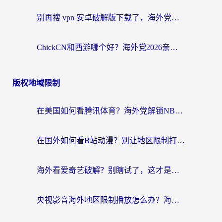
别再搜 vpn 安卓破解版下载了，海外党回国上网的正确姿势在这里
ChickCN和西游哪个好？海外党2026亲测回国加速器选择指南（附expressvpn中国对比）
版权地域限制
在美国如何看腾讯体育？海外党解锁NBA欧洲杯直播的终极攻略
在国外如何看B站动漫？别让地区限制打断你的追番节奏
海外看爱奇艺破解？别瞎试了，这才是留学生华人追剧看球的正确打开方式
央视影音海外地区限制播放怎么办？海外党亲测有效的回国加速指南