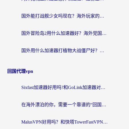
国外能打战舰少女吗现在？海外玩家的国服游戏加速终极指南
国外冒险岛2用什么加速器好？海外党国服游戏畅玩全攻略（附鸣潮哈利波特加速技巧）
国外用什么加速器打植物大战僵尸好？海外党国服游戏加速终极指南
回国代理vpn
Sixfast加速器好用吗?和GoLink加速器对比哪个回国效果更好?海外党亲测实用指南
在海外漂泊的你，需要一个靠谱的“回国机场”
MalusVPN好用吗？和快塔TowerFastVPN对比哪个回国效果更好？海外党亲测实用指南