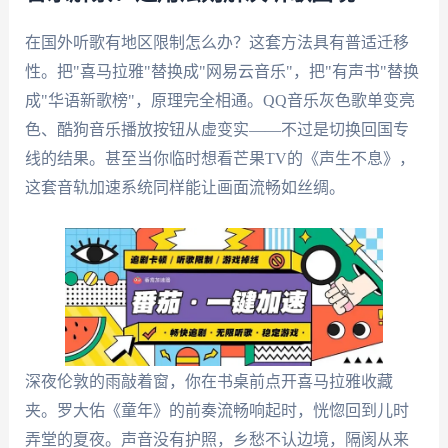
在国外听歌有地区限制怎么办？这套方法具有普适迁移
性。把"喜马拉雅"替换成"网易云音乐"，把"有声书"替换
成"华语新歌榜"，原理完全相通。QQ音乐灰色歌单变亮
色、酷狗音乐播放按钮从虚变实——不过是切换回国专
线的结果。甚至当你临时想看芒果TV的《声生不息》，
这套音轨加速系统同样能让画面流畅如丝绸。
深夜伦敦的雨敲着窗，你在书桌前点开喜马拉雅收藏
夹。罗大佑《童年》的前奏流畅响起时，恍惚回到儿时
弄堂的夏夜。声音没有护照，乡愁不认边境，隔阂从来