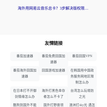
海外用网易云音乐总卡？3步解决版权限制+卡顿，还能听喜马拉雅！
友情链接
番茄加速器
番茄免费回国加
番茄回国VPN
速器
番茄海外回国加
回国游戏加速器
在韩国用中国政
速器
务服务网地区限
制怎么办
在日本打不开御
海外打黑色幸存
台湾怎么玩塔防
剑情缘怎么办
者怎么不卡了
之光
酷狗到国外不能
国外打野兽领
澳洲打sky光·遇怎