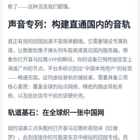
断了——这种沮丧我们都懂。
声音专列：构建直通国内的音轨
真正有效的回国加速不是简单翻墙。它需要铺设专属轨
道，让数据包像子弹头列车般高速直达国内服务器。想
象你打开喜马拉雅APP的瞬间，你的设备已悄然接驳至上
海或广州的节点，平台系统识别出"中国本地用户"的标签
——畅通无阻。这列虚拟音轨的铺就者，需要具备三项
核心素质：覆盖全球的站点网络、精密的路由导航系
统、以及抵抗信号干扰的坚硬外壳。
轨道基石：在全球织一张中国网
纽约凌晨三点失眠时打开喜马拉雅听蒋勋讲《红楼
梦》，此刻连接你的可能是东京中继站的回国专线。而