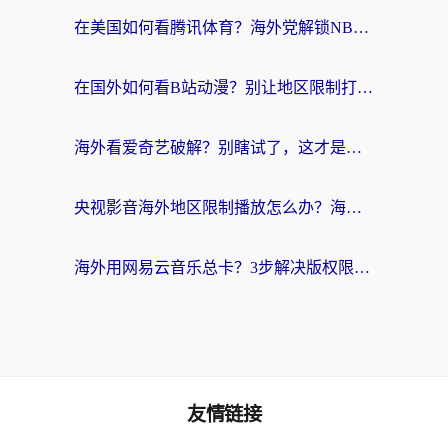
在美国如何看腾讯体育？海外党解锁NBA欧洲杯直播的终极攻略
在国外如何看B站动漫？别让地区限制打断你的追番节奏
海外看爱奇艺破解？别瞎试了，这才是留学生华人追剧看球的正确打开方式
央视影音海外地区限制播放怎么办？海外党亲测有效的回国加速指南
海外用网易云音乐总卡？3步解决版权限制+卡顿，还能听喜马拉雅！
友情链接