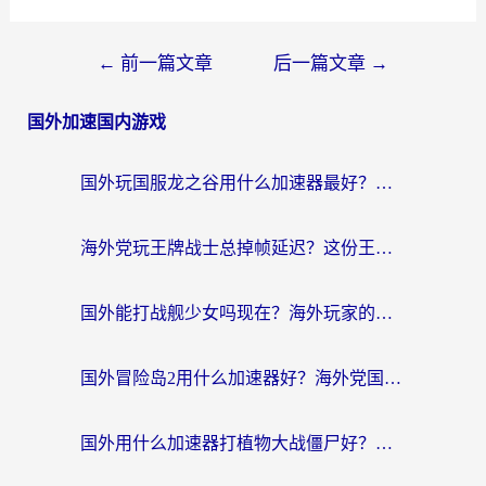
←
前一篇文章
后一篇文章
→
国外加速国内游戏
国外玩国服龙之谷用什么加速器最好？一份给海外游子的终极指南
海外党玩王牌战士总掉帧延迟？这份王牌战士延迟加速器终极指南救你命
国外能打战舰少女吗现在？海外玩家的国服游戏加速终极指南
国外冒险岛2用什么加速器好？海外党国服游戏畅玩全攻略（附鸣潮哈利波特加速技巧）
国外用什么加速器打植物大战僵尸好？海外党国服游戏加速终极指南