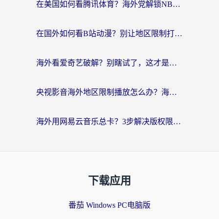
在美国如何看腾讯体育？海外党解锁NBA欧洲杯直播的终极攻略
在国外如何看B站动漫？别让地区限制打断你的追番节奏
海外看爱奇艺破解？别瞎试了，这才是留学生华人追剧看球的正确打开方式
央视影音海外地区限制播放怎么办？海外党亲测有效的回国加速指南
海外用网易云音乐总卡？3步解决版权限制+卡顿，还能听喜马拉雅！
下载应用
番茄 Windows PC电脑版