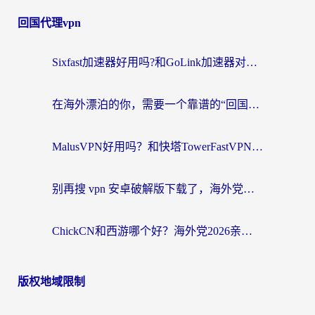
回国代理vpn
Sixfast加速器好用吗?和GoLink加速器对比哪个回国效果更好?海外党亲测实用指南
在海外漂泊的你，需要一个靠谱的“回国机场”
MalusVPN好用吗？和快塔TowerFastVPN对比哪个回国效果更好？海外党亲测实用指南
别再搜 vpn 安卓破解版下载了，海外党回国上网的正确姿势在这里
ChickCN和西游哪个好？海外党2026亲测回国加速器选择指南（附expressvpn中国对比）
版权地域限制