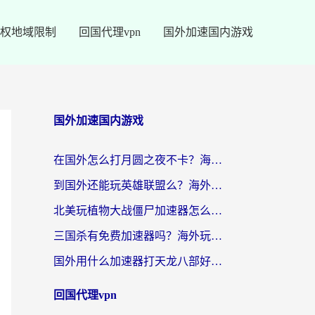
权地域限制
回国代理vpn
国外加速国内游戏
国外加速国内游戏
在国外怎么打月圆之夜不卡？海外玩家国服游戏加速终极指南（附巴西英国游戏适配方案）
到国外还能玩英雄联盟么？海外玩家国服游戏畅玩终极指南
北美玩植物大战僵尸加速器怎么选？2026海外党必看的国服游戏加速指南
三国杀有免费加速器吗？海外玩家国服畅玩终极指南（附泰国南非专属解决方案）
国外用什么加速器打天龙八部好？2026海外玩家国服游戏加速全攻略
回国代理vpn