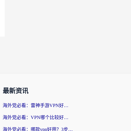
最新资讯
海外党必看：雷神手游VPN好用吗？和天速回国VPN对比哪个回国效果更好？附实用加速器选择指南
海外党必看：VPN哪个比较好用？3分钟找到适合你的回国加速方案
海外党必看：哪款vpn好用？3步选对回国加速器，无缝刷剧玩游戏