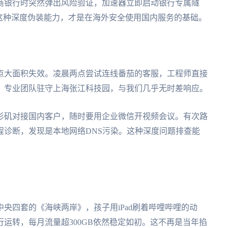
商银行时突然弹出风险验证，加速器立即启动银行专属隧
这种深度伪装能力，才是在海外安全使用国内服务的基础。
点大面积失效。凌晨两点尝试连线番茄的客服，工程师直接
包。专业团队驻守上海张江科技园，与我们几乎无时差响应。
杉矶对接国内客户，随时要用企业微信开视频会议。有次路
程诊断，发现是本地网络DNS污染。这种深度问题排查能
央四套的《海峡两岸》，孩子用iPad刷着哔哩哔哩的动
运转，每月流量超300GB依然稳定如初。这不再是当年掐