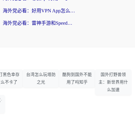
海外党必看：好用VPN App怎么选？3步教你无缝访问国内资源
海外党必看：雷神手游和SpeedCN好用吗？3招选对回国加速器无缝刷国内资源
打黑色幸存
台湾怎么玩塔防
酷狗到国外不能
国外打野兽领
怎么不卡了
之光
用了吗知乎
主：新世界用什
么加速
·