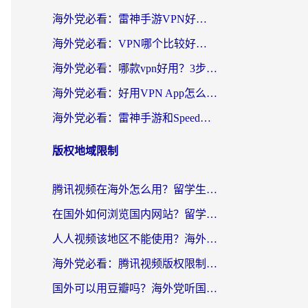
海外党必看：雷神手游VPN好用吗？和天速回国VPN对比哪个回国效果更好？附实用加速器选择指南
海外党必看：VPN哪个比较好用？3分钟找到适合你的回国加速方案
海外党必看：哪款vpn好用？3步选对回国加速器，无缝刷剧玩游戏
海外党必看：好用VPN App怎么选？3步教你无缝访问国内资源
海外党必看：雷神手游和SpeedCN好用吗？3招选对回国加速器无缝刷国内资源
版权地域限制
腾讯视频在海外怎么用？留学生亲测有效的回国加速器攻略
在国外如何浏览国内网站？留学生&海外华人的无缝访问指南
人人视频该地区不能使用？海外党追剧看片的终极解决方案来了
海外党必看：腾讯视频版权限制怎么破？3步让你轻松追剧
国外可以用豆瓣吗？海外党听国内音乐听书的实用指南