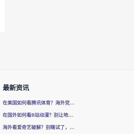
最新资讯
在美国如何看腾讯体育？海外党解锁NBA欧洲杯直播的终极攻略
在国外如何看B站动漫？别让地区限制打断你的追番节奏
海外看爱奇艺破解？别瞎试了，这才是留学生华人追剧看球的正确打开方式