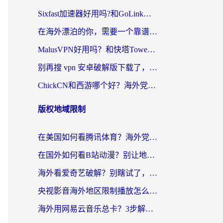
Sixfast加速器好用吗?和GoLink加速器对比哪个回国效果更好?海外党亲测实用指南
在海外漂泊的你，需要一个靠谱的“回国机场”
MalusVPN好用吗？和快塔TowerFastVPN对比哪个回国效果更好？海外党亲测实用指南
别再搜 vpn 安卓破解版下载了，海外党回国上网的正确姿势在这里
ChickCN和西游哪个好？海外党2026亲测回国加速器选择指南（附expressvpn中国对比）
版权地域限制
在美国如何看腾讯体育？海外党解锁NBA欧洲杯直播的终极攻略
在国外如何看B站动漫？别让地区限制打断你的追番节奏
海外看爱奇艺破解？别瞎试了，这才是留学生华人追剧看球的正确打开方式
央视影音海外地区限制播放怎么办？海外党亲测有效的回国加速指南
海外用网易云音乐总卡？3步解决版权限制+卡顿，还能听喜马拉雅！