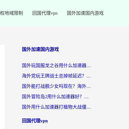
权地域限制
回国代理vpn
国外加速国内游戏
国外加速国内游戏
国外玩国服龙之谷用什么加速器最好？一份给海外游子的终极指南
海外党玩王牌战士总掉帧延迟？这份王牌战士延迟加速器终极指南救你命
国外能打战舰少女吗现在？海外玩家的国服游戏加速终极指南
国外冒险岛2用什么加速器好？海外党国服游戏畅玩全攻略（附鸣潮哈利波特加速技巧）
国外用什么加速器打植物大战僵尸好？海外党国服游戏加速终极指南
回国代理vpn