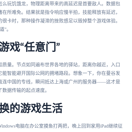
怎么玩饥饿龙，物理距离带来的高延迟是首要敌人。数据包
堵在所难免。结果就是指令响应慢半拍，技能释放有延迟，
约很卡时，那种操作凝滞的挫败感足以毁掉整个游戏体验。
道”。
游戏“任意门”
和质量。节点如同遍布世界各地的驿站，距离你越近，入口
它能智能避开国际公网的拥堵路段。想象一下，你在曼谷发
直连中国的专线，瞬间抵达上海或广州的服务器——这才是
了数据传输的起点速度。
换的游戏生活
ndows电脑在办公室摸鱼打两把，晚上回到家用iPad继续征