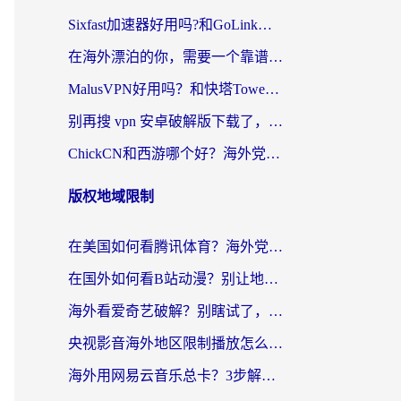
Sixfast加速器好用吗?和GoLink加速器对比哪个回国效果更好?海外党亲测实用指南
在海外漂泊的你，需要一个靠谱的“回国机场”
MalusVPN好用吗？和快塔TowerFastVPN对比哪个回国效果更好？海外党亲测实用指南
别再搜 vpn 安卓破解版下载了，海外党回国上网的正确姿势在这里
ChickCN和西游哪个好？海外党2026亲测回国加速器选择指南（附expressvpn中国对比）
版权地域限制
在美国如何看腾讯体育？海外党解锁NBA欧洲杯直播的终极攻略
在国外如何看B站动漫？别让地区限制打断你的追番节奏
海外看爱奇艺破解？别瞎试了，这才是留学生华人追剧看球的正确打开方式
央视影音海外地区限制播放怎么办？海外党亲测有效的回国加速指南
海外用网易云音乐总卡？3步解决版权限制+卡顿，还能听喜马拉雅！