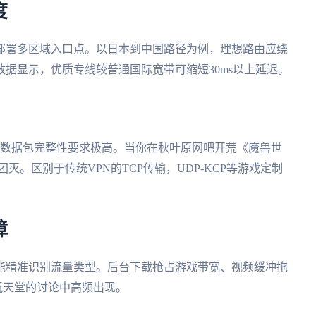
度
部署多区域入口点。以日本到中国路径为例，理想路由应绕
据显示，优质专线较普通国际宽带可缩短30ms以上延迟。
时数据包完整性要求极高。当你在秋叶原网吧开荒《魔兽世
灭。区别于传统VPN的TCP传输，UDP-KCP等游戏定制
障
能精准识别流量类型。后台下载抢占游戏带宽、视频缓冲拖
器玩天堂的讨论中高频出现。