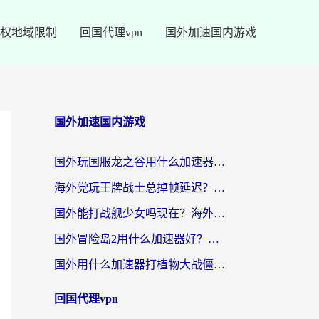
权地域限制
回国代理vpn
国外加速国内游戏
国外加速国内游戏
国外玩国服龙之谷用什么加速器最好？一份给海外游子的终极指南
海外党玩王牌战士总掉帧延迟？这份王牌战士延迟加速器终极指南救你命
国外能打战舰少女吗现在？海外玩家的国服游戏加速终极指南
国外冒险岛2用什么加速器好？海外党国服游戏畅玩全攻略（附鸣潮哈利波特加速技巧）
国外用什么加速器打植物大战僵尸好？海外党国服游戏加速终极指南
回国代理vpn