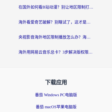
在国外如何看B站动漫？别让地区限制打断你的追番节奏
海外看爱奇艺破解？别瞎试了，这才是留学生华人追剧看球的正确打开方式
央视影音海外地区限制播放怎么办？海外党亲测有效的回国加速指南
海外用网易云音乐总卡？3步解决版权限制+卡顿，还能听喜马拉雅！
下载应用
番茄 Windows PC电脑版
番茄 macOS苹果电脑版