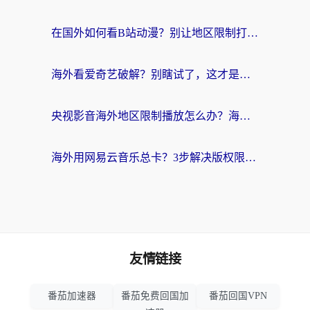
在国外如何看B站动漫？别让地区限制打断你的追番节奏
海外看爱奇艺破解？别瞎试了，这才是留学生华人追剧看球的正确打开方式
央视影音海外地区限制播放怎么办？海外党亲测有效的回国加速指南
海外用网易云音乐总卡？3步解决版权限制+卡顿，还能听喜马拉雅！
友情链接
番茄加速器
番茄免费回国加
番茄回国VPN