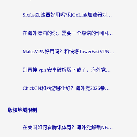
Sixfast加速器好用吗?和GoLink加速器对比哪个回国效果更好?海外党亲测实用指南
在海外漂泊的你，需要一个靠谱的“回国机场”
MalusVPN好用吗？和快塔TowerFastVPN对比哪个回国效果更好？海外党亲测实用指南
别再搜 vpn 安卓破解版下载了，海外党回国上网的正确姿势在这里
ChickCN和西游哪个好？海外党2026亲测回国加速器选择指南（附expressvpn中国对比）
版权地域限制
在美国如何看腾讯体育？海外党解锁NBA欧洲杯直播的终极攻略