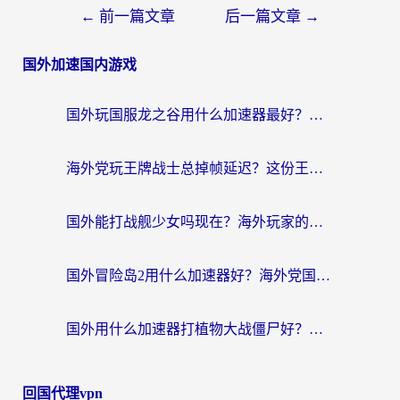
←
前一篇文章
后一篇文章
→
国外加速国内游戏
国外玩国服龙之谷用什么加速器最好？一份给海外游子的终极指南
海外党玩王牌战士总掉帧延迟？这份王牌战士延迟加速器终极指南救你命
国外能打战舰少女吗现在？海外玩家的国服游戏加速终极指南
国外冒险岛2用什么加速器好？海外党国服游戏畅玩全攻略（附鸣潮哈利波特加速技巧）
国外用什么加速器打植物大战僵尸好？海外党国服游戏加速终极指南
回国代理vpn