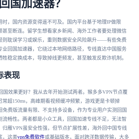
回国加速器？
时，国内资源变得遥不可及。国内平台基于地理IP做限
顿甚至断连。留学生想看家乡新闻、海外工作者要处理微信
轻则耽误学习或娱乐，重则数据安全风险飙升——有些免费
专业回国加速器，它绕过本地网络路径，专线直达中国服务
牺牲稳定换成本，导致掉线更频发，甚至触发反欺诈机制。
际表现
个回国效果更好？我从去年开始测试两者。猴多多VPN节点覆
常超150ms，高峰期看视频缓冲频繁，游戏更是卡顿掉
，但免费版流量有限、不支持多设备，作为专业用户实测回国
剧流畅性。两者都是小众工具，回国加速专线不足，无法智
？归雁VPN虽安全性强，但节点扩展性差，海外回中国专线
底，这类
vpn免费软件
或基础版本，面对跨洋数据传输，大多