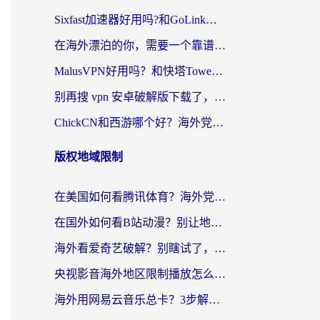
Sixfast加速器好用吗?和GoLink加速器对比哪个回国效果更好?海外党亲测实用指南
在海外漂泊的你，需要一个靠谱的“回国机场”
MalusVPN好用吗？和快塔TowerFastVPN对比哪个回国效果更好？海外党亲测实用指南
别再搜 vpn 安卓破解版下载了，海外党回国上网的正确姿势在这里
ChickCN和西游哪个好？海外党2026亲测回国加速器选择指南（附expressvpn中国对比）
版权地域限制
在美国如何看腾讯体育？海外党解锁NBA欧洲杯直播的终极攻略
在国外如何看B站动漫？别让地区限制打断你的追番节奏
海外看爱奇艺破解？别瞎试了，这才是留学生华人追剧看球的正确打开方式
央视影音海外地区限制播放怎么办？海外党亲测有效的回国加速指南
海外用网易云音乐总卡？3步解决版权限制+卡顿，还能听喜马拉雅！