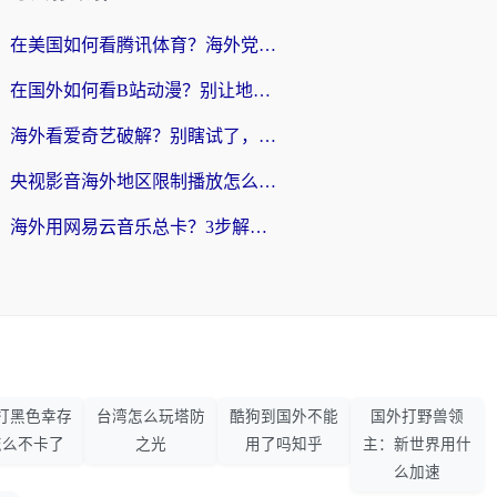
在美国如何看腾讯体育？海外党解锁NBA欧洲杯直播的终极攻略
在国外如何看B站动漫？别让地区限制打断你的追番节奏
海外看爱奇艺破解？别瞎试了，这才是留学生华人追剧看球的正确打开方式
央视影音海外地区限制播放怎么办？海外党亲测有效的回国加速指南
海外用网易云音乐总卡？3步解决版权限制+卡顿，还能听喜马拉雅！
打黑色幸存
台湾怎么玩塔防
酷狗到国外不能
国外打野兽领
怎么不卡了
之光
用了吗知乎
主：新世界用什
么加速