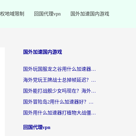
权地域限制
回国代理vpn
国外加速国内游戏
国外加速国内游戏
国外玩国服龙之谷用什么加速器最好？一份给海外游子的终极指南
海外党玩王牌战士总掉帧延迟？这份王牌战士延迟加速器终极指南救你命
国外能打战舰少女吗现在？海外玩家的国服游戏加速终极指南
国外冒险岛2用什么加速器好？海外党国服游戏畅玩全攻略（附鸣潮哈利波特加速技巧）
国外用什么加速器打植物大战僵尸好？海外党国服游戏加速终极指南
回国代理vpn