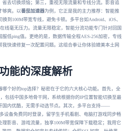
，省去切换烦恼；第三，重视无限流量和专线分流。影音追
才够爽。以
番茄加速器
为例，它正是我的主力推荐：智能推
到100M带宽专线，避免卡顿。多平台如Android、iOS、
备同时在线毫无压力。流量无限稳定，智能分流功能专门针对回国
低ping值。更绝的是，数据传输全程AES-256加密，专线
曾帮我快速修复一次配置问题。这组合拳让你体验媲美本土网
功能的深度解析
哪个好的top选择？秘密在于它的六大核心功能。首先，全
家，包括中国多地骨干网，系统根据你的IP位置智能切换至最
开国内优酷，无需手动选节点。其次，多平台支持——
键安装，一人多设备免费同时登录，留学生手机看剧、电脑打游戏同步畅
理影音、游戏流量，独享100M带宽保障下载稳定；我用它