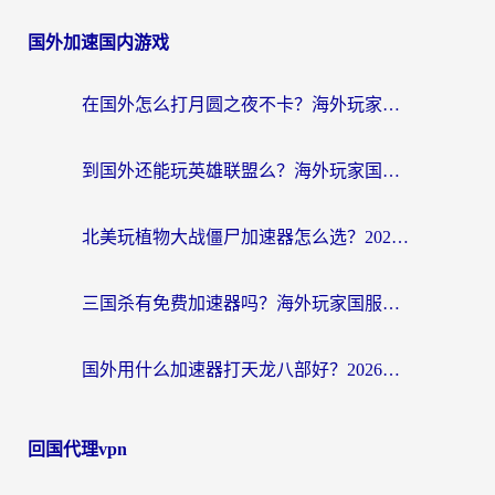
国外加速国内游戏
在国外怎么打月圆之夜不卡？海外玩家国服游戏加速终极指南（附巴西英国游戏适配方案）
到国外还能玩英雄联盟么？海外玩家国服游戏畅玩终极指南
北美玩植物大战僵尸加速器怎么选？2026海外党必看的国服游戏加速指南
三国杀有免费加速器吗？海外玩家国服畅玩终极指南（附泰国南非专属解决方案）
国外用什么加速器打天龙八部好？2026海外玩家国服游戏加速全攻略
回国代理vpn