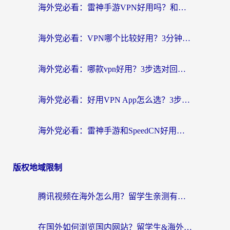
海外党必看：雷神手游VPN好用吗？和天速回国VPN对比哪个回国效果更好？附实用加速器选择指南
海外党必看：VPN哪个比较好用？3分钟找到适合你的回国加速方案
海外党必看：哪款vpn好用？3步选对回国加速器，无缝刷剧玩游戏
海外党必看：好用VPN App怎么选？3步教你无缝访问国内资源
海外党必看：雷神手游和SpeedCN好用吗？3招选对回国加速器无缝刷国内资源
版权地域限制
腾讯视频在海外怎么用？留学生亲测有效的回国加速器攻略
在国外如何浏览国内网站？留学生&海外华人的无缝访问指南