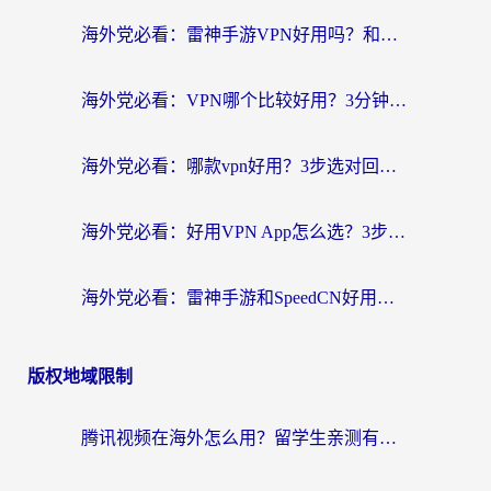
海外党必看：雷神手游VPN好用吗？和天速回国VPN对比哪个回国效果更好？附实用加速器选择指南
海外党必看：VPN哪个比较好用？3分钟找到适合你的回国加速方案
海外党必看：哪款vpn好用？3步选对回国加速器，无缝刷剧玩游戏
海外党必看：好用VPN App怎么选？3步教你无缝访问国内资源
海外党必看：雷神手游和SpeedCN好用吗？3招选对回国加速器无缝刷国内资源
版权地域限制
腾讯视频在海外怎么用？留学生亲测有效的回国加速器攻略