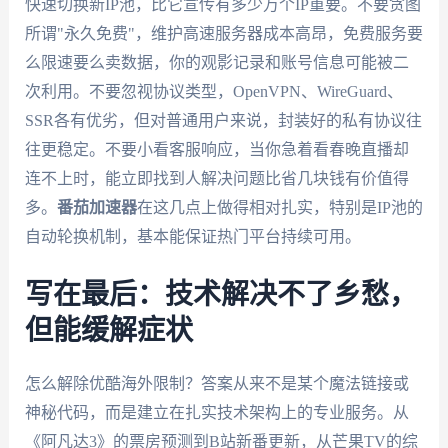
快速切换新IP池，比它宣传有多少万个IP重要。不要贪图
所谓"永久免费"，维护高速服务器成本高昂，免费服务要
么限速要么卖数据，你的观影记录和账号信息可能被二
次利用。不要忽视协议类型，OpenVPN、WireGuard、
SSR各有优劣，但对普通用户来说，封装好的私有协议往
往更稳定。不要小看客服响应，当你急着看春晚直播却
连不上时，能立即找到人解决问题比省几块钱有价值得
多。
番茄加速器
在这几点上做得相对扎实，特别是IP池的
自动轮换机制，基本能保证热门平台持续可用。
写在最后：技术解决不了乡愁，
但能缓解症状
怎么解除优酷海外限制？答案从来不是某个魔法链接或
神秘代码，而是建立在扎实技术架构上的专业服务。从
《阿凡达3》的票房预测到B站新番更新，从芒果TV的综