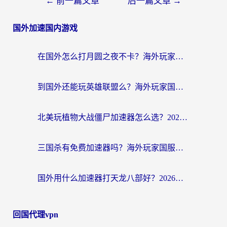
←
前一篇文章
后一篇文章
→
国外加速国内游戏
在国外怎么打月圆之夜不卡？海外玩家国服游戏加速终极指南（附巴西英国游戏适配方案）
到国外还能玩英雄联盟么？海外玩家国服游戏畅玩终极指南
北美玩植物大战僵尸加速器怎么选？2026海外党必看的国服游戏加速指南
三国杀有免费加速器吗？海外玩家国服畅玩终极指南（附泰国南非专属解决方案）
国外用什么加速器打天龙八部好？2026海外玩家国服游戏加速全攻略
回国代理vpn