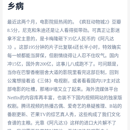
乡病
最近这两个月，电影院挺热闹的。《疯狂动物城2》豆瓣
8.5分，尼克和朱迪还是让人看得挺带劲。可真正让影迷
拿不定主意的，是卡梅隆砸下35亿人民币的《阿凡达
3》。这部195分钟的片子比复联4还长半小时，特效确实
每一帧都能当屏保，但剧情绕得让人忍不住叹气。国内
冲15亿，国外奔200亿，这事儿八成跑不了。可问题是，
当你在巴黎香榭丽舍大道的影院里看完这部巨制，回到
公寓想接着追《三体》电视剧，或者看看国内UP主对这
部电影的吐槽，那堵IP墙又立了起来。海外流媒体平台
Netflix的内容库再丰富，也装不下国内视频网站的独家版
权剧。腾讯视频的热播古偶、爱奇艺的悬疑推理、B站的
番剧更新、芒果TV的综艺真人秀，这些构成了我们文化
食谱的主粮。光靠《阿凡达3》这样的进口大片解不了