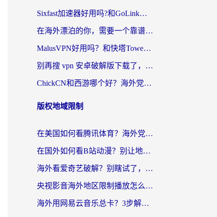
Sixfast加速器好用吗?和GoLink加速器对比哪个回国效果更好?海外党亲测实用指南
在海外漂泊的你，需要一个靠谱的“回国机场”
MalusVPN好用吗？和快塔TowerFastVPN对比哪个回国效果更好？海外党亲测实用指南
别再搜 vpn 安卓破解版下载了，海外党回国上网的正确姿势在这里
ChickCN和西游哪个好？海外党2026亲测回国加速器选择指南（附expressvpn中国对比）
版权地域限制
在美国如何看腾讯体育？海外党解锁NBA欧洲杯直播的终极攻略
在国外如何看B站动漫？别让地区限制打断你的追番节奏
海外看爱奇艺破解？别瞎试了，这才是留学生华人追剧看球的正确打开方式
央视影音海外地区限制播放怎么办？海外党亲测有效的回国加速指南
海外用网易云音乐总卡？3步解决版权限制+卡顿，还能听喜马拉雅！