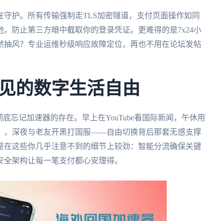
守护。所有传输强制走TLS加密隧道，支付页面操作如同
，防止第三方暗中截取你的登录凭证。更难得的是7x24小
然抽风？专业运维秒级响应故障定位，再也不用在论坛发帖
见的数字生活自由
底忘记加速器的存在。早上在YouTube看国际新闻，午休用
》，深夜与老友开黑打国服——自由切换背后那套无感支撑
是在这些你几乎注意不到的细节上较劲：智能分流确保关键
安全架构让每一笔支付都心安理得。