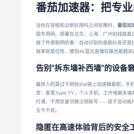
番茄加速器：把专业
当你在穿梭和云帆好用吗之间犹豫时，
番茄加
国专用网。部署在北京、上海、广州的线路直连
做了件很聪明的事：自动识别你是刷抖音还是
独享就是任性，哪怕4K蓝光直播狂飙也能稳如
告别“拆东墙补西墙”的设备
最烦人的莫过于刚给iPad装上加速器看剧，手
签：家里Apple TV、个人手机、工作电脑多端并
打通，不用反复切换注销账号——孩子追动画
互不干扰。
隐匿在高速体验背后的安全