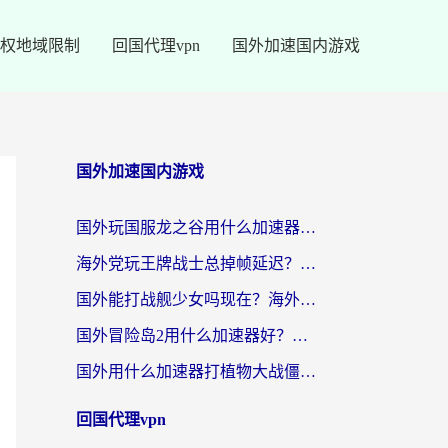
权地域限制
回国代理vpn
国外加速国内游戏
国外加速国内游戏
国外玩国服龙之谷用什么加速器最好？一份给海外游子的终极指南
海外党玩王牌战士总掉帧延迟？这份王牌战士延迟加速器终极指南救你命
国外能打战舰少女吗现在？海外玩家的国服游戏加速终极指南
国外冒险岛2用什么加速器好？海外党国服游戏畅玩全攻略（附鸣潮哈利波特加速技巧）
国外用什么加速器打植物大战僵尸好？海外党国服游戏加速终极指南
回国代理vpn