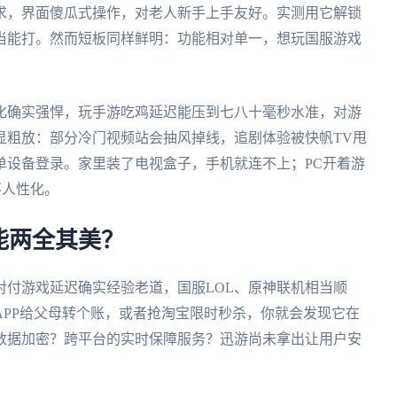
求，界面傻瓜式操作，对老人新手上手友好。实测用它解锁
当能打。然而短板同样鲜明：功能相对单一，想玩国服游戏
化确实强悍，玩手游吃鸡延迟能压到七八十毫秒水准，对游
显粗放：部分冷门视频站会抽风掉线，追剧体验被快帆TV甩
单设备登录。家里装了电视盒子，手机就连不上；PC开着游
不人性化。
能两全其美？
对付游戏延迟确实经验老道，国服LOL、原神联机相当顺
PP给父母转个账，或者抢淘宝限时秒杀，你就会发现它在
数据加密？跨平台的实时保障服务？迅游尚未拿出让用户安