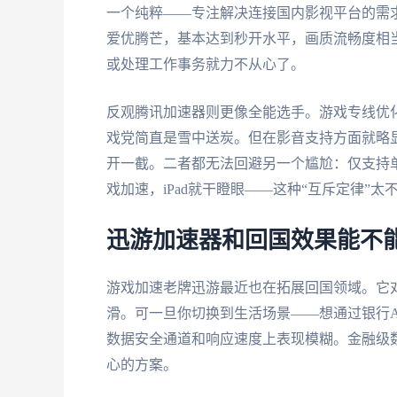
一个纯粹——专注解决连接国内影视平台的需
爱优腾芒，基本达到秒开水平，画质流畅度相
或处理工作事务就力不从心了。
反观腾讯加速器则更像全能选手。游戏专线优
戏党简直是雪中送炭。但在影音支持方面就略
开一截。二者都无法回避另一个尴尬：仅支持
戏加速，iPad就干瞪眼——这种“互斥定律”太
迅游加速器和回国效果能不
游戏加速老牌迅游最近也在拓展回国领域。它
滑。可一旦你切换到生活场景——想通过银行A
数据安全通道和响应速度上表现模糊。金融级
心的方案。