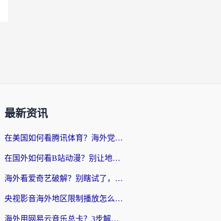
最新资讯
在美国如何看腾讯体育？海外党解锁NBA欧洲杯直播的终极攻略
在国外如何看B站动漫？别让地区限制打断你的追番节奏
海外看爱奇艺破解？别瞎试了，这才是留学生华人追剧看球的正确打开方式
央视影音海外地区限制播放怎么办？海外党亲测有效的回国加速指南
海外用网易云音乐总卡？3步解决版权限制+卡顿，还能听喜马拉雅！