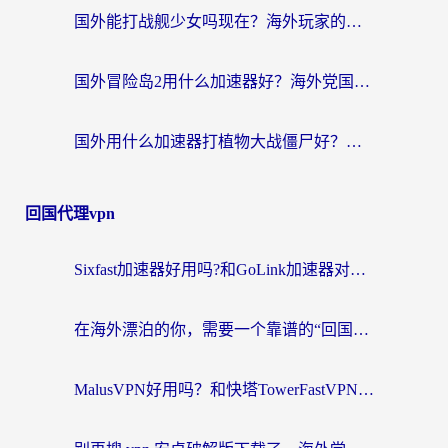
国外能打战舰少女吗现在？海外玩家的国服游戏加速终极指南
国外冒险岛2用什么加速器好？海外党国服游戏畅玩全攻略（附鸣潮哈利波特加速技巧）
国外用什么加速器打植物大战僵尸好？海外党国服游戏加速终极指南
回国代理vpn
Sixfast加速器好用吗?和GoLink加速器对比哪个回国效果更好?海外党亲测实用指南
在海外漂泊的你，需要一个靠谱的“回国机场”
MalusVPN好用吗？和快塔TowerFastVPN对比哪个回国效果更好？海外党亲测实用指南