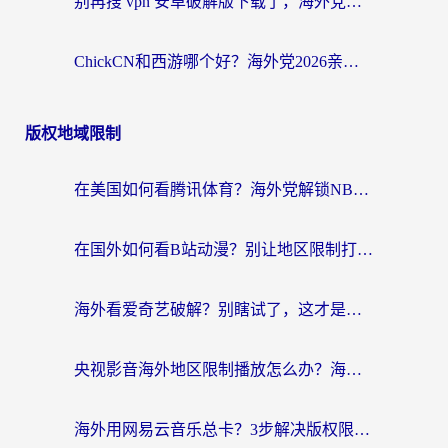
别再搜 vpn 安卓破解版下载了，海外党回国上网的正确姿势在这里
ChickCN和西游哪个好？海外党2026亲测回国加速器选择指南（附expressvpn中国对比）
版权地域限制
在美国如何看腾讯体育？海外党解锁NBA欧洲杯直播的终极攻略
在国外如何看B站动漫？别让地区限制打断你的追番节奏
海外看爱奇艺破解？别瞎试了，这才是留学生华人追剧看球的正确打开方式
央视影音海外地区限制播放怎么办？海外党亲测有效的回国加速指南
海外用网易云音乐总卡？3步解决版权限制+卡顿，还能听喜马拉雅！