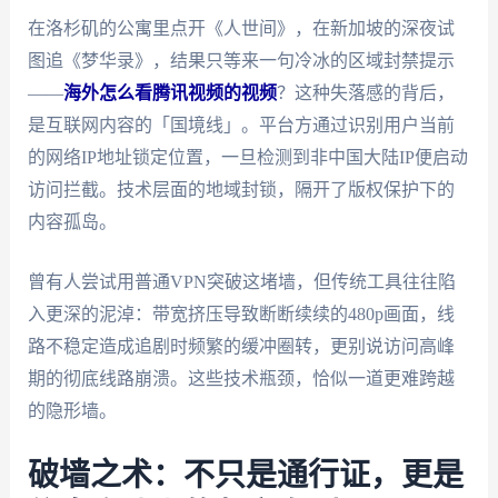
在洛杉矶的公寓里点开《人世间》，在新加坡的深夜试
图追《梦华录》，结果只等来一句冷冰的区域封禁提示
——
海外怎么看腾讯视频的视频
？这种失落感的背后，
是互联网内容的「国境线」。平台方通过识别用户当前
的网络IP地址锁定位置，一旦检测到非中国大陆IP便启动
访问拦截。技术层面的地域封锁，隔开了版权保护下的
内容孤岛。
曾有人尝试用普通VPN突破这堵墙，但传统工具往往陷
入更深的泥淖：带宽挤压导致断断续续的480p画面，线
路不稳定造成追剧时频繁的缓冲圈转，更别说访问高峰
期的彻底线路崩溃。这些技术瓶颈，恰似一道更难跨越
的隐形墙。
破墙之术：不只是通行证，更是