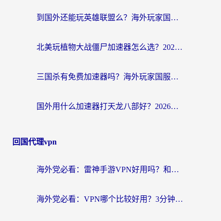
到国外还能玩英雄联盟么？海外玩家国服游戏畅玩终极指南
北美玩植物大战僵尸加速器怎么选？2026海外党必看的国服游戏加速指南
三国杀有免费加速器吗？海外玩家国服畅玩终极指南（附泰国南非专属解决方案）
国外用什么加速器打天龙八部好？2026海外玩家国服游戏加速全攻略
回国代理vpn
海外党必看：雷神手游VPN好用吗？和天速回国VPN对比哪个回国效果更好？附实用加速器选择指南
海外党必看：VPN哪个比较好用？3分钟找到适合你的回国加速方案