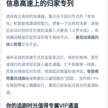
信息高速上的归家专列
选择真正高效的加速器，重点在于回归节点的「本地
化」和智能线路调控能力。想象一下这样的场景：连接
后自动识别你在伦敦的凌晨三点要追《斗罗大陆》，系
统瞬间精准匹配到深圳骨干网络节点——
番茄加速器
的
核心智慧
正在于此。
遍布全球的加速节点犹如星星点灯，将你在柏林、悉尼
或纽约的请求就近接入最优通路。它不依赖单一线路，
而是对网络实时负荷、物理延迟做毫秒级评估，
智能推
荐最优线路
确保数据包以最短路径"回国"。当传统VPN
在跨国传输上蹒跚前行，番茄已经架起点到点的直通轨
道。
你的追剧时光值得专属VIP通道