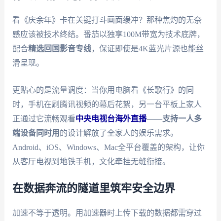
看《庆余年》卡在关键打斗画面缓冲？那种焦灼的无奈
感应该被技术终结。番茄以独享100M带宽为技术底牌，
配合
精选回国影音专线
，保证即使是4K蓝光片源也能丝
滑呈现。
更贴心的是流量调度：当你用电脑看《长歌行》的同
时，手机在刷腾讯视频的幕后花絮，另一台平板上家人
正通过它流畅观看
中央电视台海外直播
——
支持一人多
端设备同时用
的设计解放了全家人的娱乐需求。
Android、iOS、Windows、Mac全平台覆盖的架构，让你
从客厅电视到地铁手机，文化牵挂无缝衔接。
在数据奔流的隧道里筑牢安全边界
加速不等于透明。用加速器时上传下载的数据都需穿过