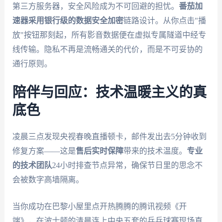
第三方服务器，安全风险成为不可回避的担忧。
番茄加
速器
采用银行级的数据安全加密
链路设计。从你点击"播
放"按钮那刻起，所有影音数据便在虚拟专属隧道中经专
线传输。隐私不再是流畅通关的代价，而是不可妥协的
通行原则。
陪伴与回应：技术温暖主义的真
底色
凌晨三点发现央视春晚直播顿卡，邮件发出去5分钟收到
修复方案——这是
售后实时保障
带来的技术温度。
专业
的技术团队
24小时排查节点异常，确保节日里的思念不
会被数字高墙隔离。
当你成功在巴黎小屋里点开热腾腾的腾讯视频《开
端》，在波士顿的清晨连上中央五套的乒乓球赛现场直