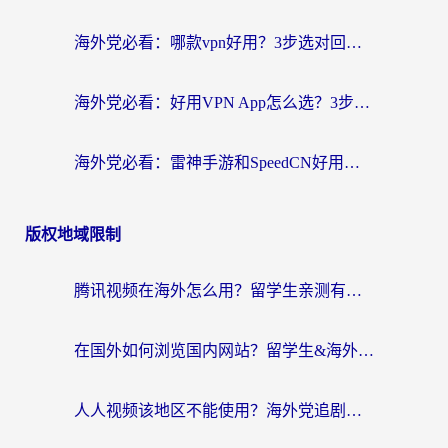
海外党必看：哪款vpn好用？3步选对回国加速器，无缝刷剧玩游戏
海外党必看：好用VPN App怎么选？3步教你无缝访问国内资源
海外党必看：雷神手游和SpeedCN好用吗？3招选对回国加速器无缝刷国内资源
版权地域限制
腾讯视频在海外怎么用？留学生亲测有效的回国加速器攻略
在国外如何浏览国内网站？留学生&海外华人的无缝访问指南
人人视频该地区不能使用？海外党追剧看片的终极解决方案来了