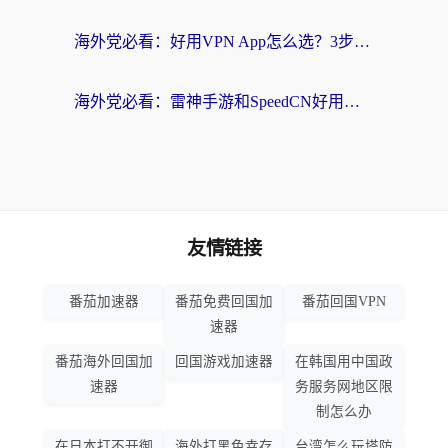
海外党必看：好用VPN App怎么选？3步教你无缝访问国内资源
海外党必看：雷神手游和SpeedCN好用吗？3招选对回国加速器无缝刷国内资源
友情链接
番茄加速器
番茄免费回国加
番茄回国VPN
速器
番茄海外回国加
回国游戏加速器
在韩国用中国政
速器
务服务网地区限
制怎么办
在日本打不开御
海外打黑色幸存
台湾怎么玩塔防