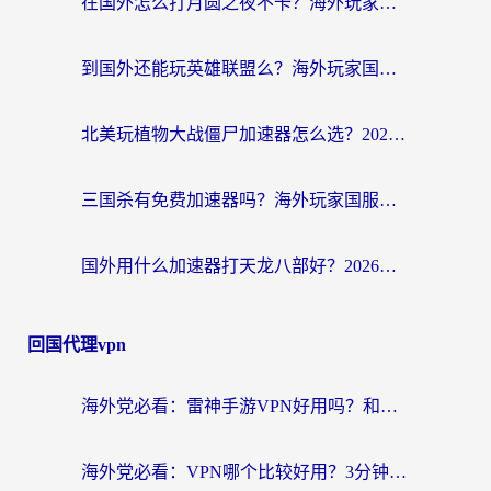
在国外怎么打月圆之夜不卡？海外玩家国服游戏加速终极指南（附巴西英国游戏适配方案）
到国外还能玩英雄联盟么？海外玩家国服游戏畅玩终极指南
北美玩植物大战僵尸加速器怎么选？2026海外党必看的国服游戏加速指南
三国杀有免费加速器吗？海外玩家国服畅玩终极指南（附泰国南非专属解决方案）
国外用什么加速器打天龙八部好？2026海外玩家国服游戏加速全攻略
回国代理vpn
海外党必看：雷神手游VPN好用吗？和天速回国VPN对比哪个回国效果更好？附实用加速器选择指南
海外党必看：VPN哪个比较好用？3分钟找到适合你的回国加速方案