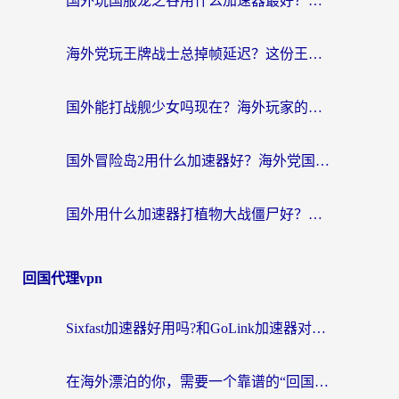
国外玩国服龙之谷用什么加速器最好？一份给海外游子的终极指南
海外党玩王牌战士总掉帧延迟？这份王牌战士延迟加速器终极指南救你命
国外能打战舰少女吗现在？海外玩家的国服游戏加速终极指南
国外冒险岛2用什么加速器好？海外党国服游戏畅玩全攻略（附鸣潮哈利波特加速技巧）
国外用什么加速器打植物大战僵尸好？海外党国服游戏加速终极指南
回国代理vpn
Sixfast加速器好用吗?和GoLink加速器对比哪个回国效果更好?海外党亲测实用指南
在海外漂泊的你，需要一个靠谱的“回国机场”