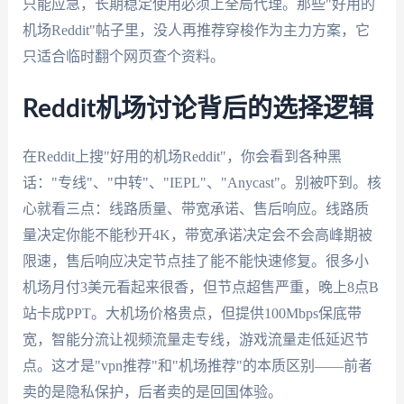
只能应急，长期稳定使用必须上全局代理。那些"好用的
机场Reddit"帖子里，没人再推荐穿梭作为主力方案，它
只适合临时翻个网页查个资料。
Reddit机场讨论背后的选择逻辑
在Reddit上搜"好用的机场Reddit"，你会看到各种黑
话："专线"、"中转"、"IEPL"、"Anycast"。别被吓到。核
心就看三点：线路质量、带宽承诺、售后响应。线路质
量决定你能不能秒开4K，带宽承诺决定会不会高峰期被
限速，售后响应决定节点挂了能不能快速修复。很多小
机场月付3美元看起来很香，但节点超售严重，晚上8点B
站卡成PPT。大机场价格贵点，但提供100Mbps保底带
宽，智能分流让视频流量走专线，游戏流量走低延迟节
点。这才是"vpn推荐"和"机场推荐"的本质区别——前者
卖的是隐私保护，后者卖的是回国体验。