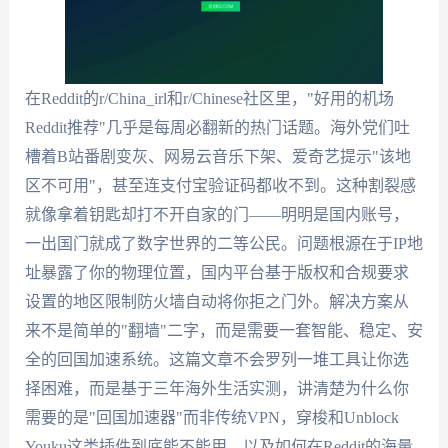
在Reddit的r/China_irl和r/Chinese社区里，"好用的机场
Reddit推荐"几乎是每周必翻新的热门话题。海外党们吐
槽着B站番剧变灰、网易云音乐下架、爱奇艺提示"该地
区不可用"，甚至连支付宝验证码都收不到。这种割裂感
就像拿着钥匙却打不开自家的门——明明是国内账号，
一出国门就成了数字世界的二等公民。问题根源在于IP地
址暴露了你的物理位置，国内平台基于版权和合规要求
设置的地区限制防火墙自动将你拒之门外。解决方案从
来不是简单的"翻墙"二字，而是需要一套智能、稳定、安
全的回国加速系统。这篇文章不会罗列一堆工具让你选
择困难，而是基于三年海外生活实测，讲清楚为什么你
需要的是"回国加速器"而非传统VPN，穿梭和Unblock
Youku这类插件到底能不能用，以及如何在Reddit的海量