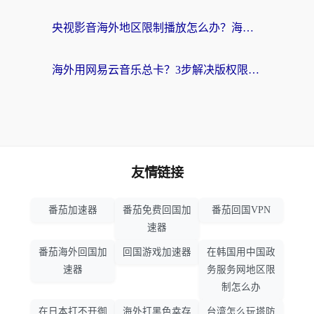
央视影音海外地区限制播放怎么办？海外党亲测有效的回国加速指南
海外用网易云音乐总卡？3步解决版权限制+卡顿，还能听喜马拉雅！
友情链接
番茄加速器
番茄免费回国加
番茄回国VPN
速器
番茄海外回国加
回国游戏加速器
在韩国用中国政
速器
务服务网地区限
制怎么办
在日本打不开御
海外打黑色幸存
台湾怎么玩塔防