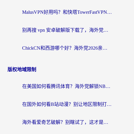
MalusVPN好用吗？和快塔TowerFastVPN对比哪个回国效果更好？海外党亲测实用指南
别再搜 vpn 安卓破解版下载了，海外党回国上网的正确姿势在这里
ChickCN和西游哪个好？海外党2026亲测回国加速器选择指南（附expressvpn中国对比）
版权地域限制
在美国如何看腾讯体育？海外党解锁NBA欧洲杯直播的终极攻略
在国外如何看B站动漫？别让地区限制打断你的追番节奏
海外看爱奇艺破解？别瞎试了，这才是留学生华人追剧看球的正确打开方式