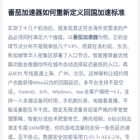
番茄加速器如何重新定义回国加速标准
实测了十几个机场后，我发现真正符合海外党需求的产
品必须同时满足六个维度。以
番茄加速器
为例，它的全
球节点分布不是简单挂几个VPS，而是在洛杉矶、东京、
新加坡等华人密集区部署了入口节点，智能推荐最优线
路功能会根据你所在城市自动选择延迟最低的入口，再
从IEPL专线直通上海、广州、北京。这种架构让纽约用
户也能获得80ms以内的回国延迟。多平台支持不是空
话，Android、iOS、Windows、mac全客户端统一UI，支
持一人多端设备同时用，手机刷抖音、电脑看直播、平
板追番剧互不干扰。稳定无限流量背后是严格的带宽管
理策略，智能分流技术把爱奇艺、腾讯视频、B站识别出
来走专属100M带宽，你的游戏流量则走另一条低延迟通
道，互不抢占。数据安全加密采用TLS1.3+AES-256，专