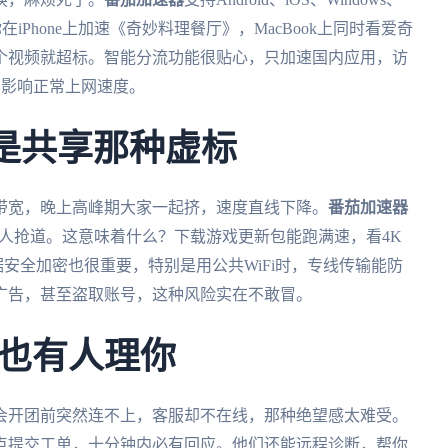
iPhone上加速《奇妙料理餐厅》，MacBook上同时看爱奇
个视频就超标。智能分流功能很贴心，只加速国内应用，访
速，不影响正常上网速度。
不是共享那种虚标
带宽，晚上高峰期大家一起挤，速度直线下降。
番茄加速器
别人抢道。这意味着什么？下载游戏更新包能跑满速，看4K
据安全加密也很重要，特别是用公共WiFi时，专线传输能防
广告，甚至盗取账号，这种风险实在不敢冒。
也有人理你
会开团前突然连不上，客服却不在线，那种绝望感太难受。
三点提交工单，十分钟内必有回应。他们还能远程诊断，帮你