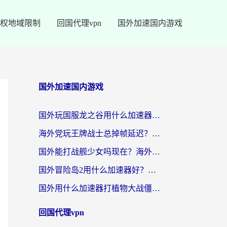
权地域限制
回国代理vpn
国外加速国内游戏
国外加速国内游戏
国外玩国服龙之谷用什么加速器最好？一份给海外游子的终极指南
海外党玩王牌战士总掉帧延迟？这份王牌战士延迟加速器终极指南救你命
国外能打战舰少女吗现在？海外玩家的国服游戏加速终极指南
国外冒险岛2用什么加速器好？海外党国服游戏畅玩全攻略（附鸣潮哈利波特加速技巧）
国外用什么加速器打植物大战僵尸好？海外党国服游戏加速终极指南
回国代理vpn