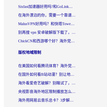
Sixfast加速器好用吗?和GoLink加速器对比哪个回国效果更好?海外党亲测实用指南
在海外漂泊的你，需要一个靠谱的“回国机场”
MalusVPN好用吗？和快塔TowerFastVPN对比哪个回国效果更好？海外党亲测实用指南
别再搜 vpn 安卓破解版下载了，海外党回国上网的正确姿势在这里
ChickCN和西游哪个好？海外党2026亲测回国加速器选择指南（附expressvpn中国对比）
版权地域限制
在美国如何看腾讯体育？海外党解锁NBA欧洲杯直播的终极攻略
在国外如何看B站动漫？别让地区限制打断你的追番节奏
海外看爱奇艺破解？别瞎试了，这才是留学生华人追剧看球的正确打开方式
央视影音海外地区限制播放怎么办？海外党亲测有效的回国加速指南
海外用网易云音乐总卡？3步解决版权限制+卡顿，还能听喜马拉雅！