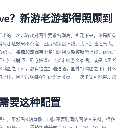
ve？新游老游都得照顾到
款新出的二次元游戏对网络要求特别高。实测下来，不是所有
实际加速效果不稳定，团战时突然掉线，比不加速还气人。
的能力。
番茄加速器
有个专门的团队监控新游上线，Dive开
《原神》《崩坏：星穹铁道》这类米哈游全家桶，或是《王者
《鸿图之下》，都有独立加速通道。国外打鸿图之下用什么
点的那种，因为策略游戏对延迟更敏感，一次卡顿可能整局都
需要这种配置
耀》，平板看B站直播，电脑还要刷国内网站查资料。很多
换，麻烦死了。
番茄加速器
支持Android、iOS、Windows、