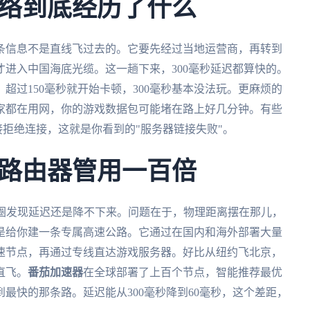
络到底经历了什么
条信息不是直线飞过去的。它要先经过当地运营商，再转到
进入中国海底光缆。这一趟下来，300毫秒延迟都算快的。
超过150毫秒就开始卡顿，300毫秒基本没法玩。更麻烦的
家都在用网，你的游戏数据包可能堵在路上好几分钟。有些
接拒绝连接，这就是你看到的"服务器链接失败"。
路由器管用一百倍
一圈发现延迟还是降不下来。问题在于，物理距离摆在那儿，
是给你建一条专属高速公路。它通过在国内和海外部署大量
速节点，再通过专线直达游戏服务器。好比从纽约飞北京，
直飞。
番茄加速器
在全球部署了上百个节点，智能推荐最优
最快的那条路。延迟能从300毫秒降到60毫秒，这个差距，