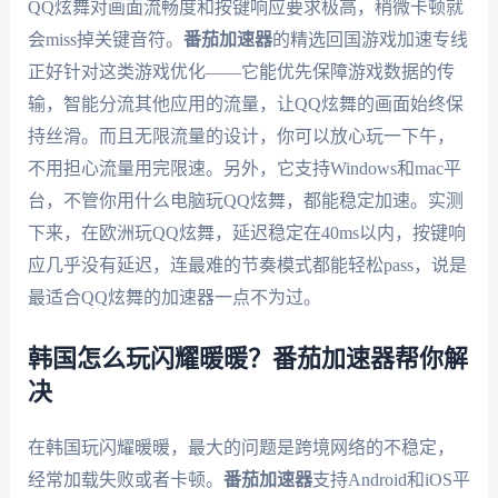
QQ炫舞对画面流畅度和按键响应要求极高，稍微卡顿就
会miss掉关键音符。
番茄加速器
的精选回国游戏加速专线
正好针对这类游戏优化——它能优先保障游戏数据的传
输，智能分流其他应用的流量，让QQ炫舞的画面始终保
持丝滑。而且无限流量的设计，你可以放心玩一下午，
不用担心流量用完限速。另外，它支持Windows和mac平
台，不管你用什么电脑玩QQ炫舞，都能稳定加速。实测
下来，在欧洲玩QQ炫舞，延迟稳定在40ms以内，按键响
应几乎没有延迟，连最难的节奏模式都能轻松pass，说是
最适合QQ炫舞的加速器一点不为过。
韩国怎么玩闪耀暖暖？番茄加速器帮你解
决
在韩国玩闪耀暖暖，最大的问题是跨境网络的不稳定，
经常加载失败或者卡顿。
番茄加速器
支持Android和iOS平