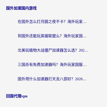
国外加速国内游戏
在国外怎么打月圆之夜不卡？海外玩家国服游戏加速终极指南（附巴西英国游戏适配方案）
到国外还能玩英雄联盟么？海外玩家国服游戏畅玩终极指南
北美玩植物大战僵尸加速器怎么选？2026海外党必看的国服游戏加速指南
三国杀有免费加速器吗？海外玩家国服畅玩终极指南（附泰国南非专属解决方案）
国外用什么加速器打天龙八部好？2026海外玩家国服游戏加速全攻略
回国代理vpn