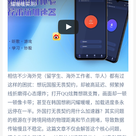
耀暖暖实测）
相信不少海外党（留学生、海外工作者、华人）都有过
这样的困扰：想玩国服无畏契约，却被高延迟、频繁掉
线折磨得心态爆炸；打开QQ炫舞想跳支舞，画面却一顿
一顿像卡带；甚至在韩国想刷闪耀暖暖，加载进度条永
远停在一半。外国打无畏契约用什么加速器？其实问题
的根源在于跨境网络的物理距离和节点拥堵，导致数据
传输慢且不稳定。这篇文章不仅会解答这个核心问题，