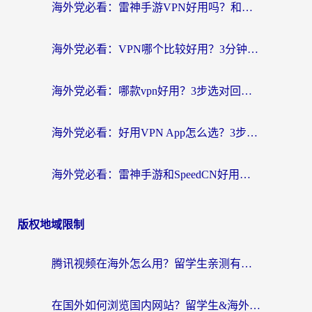
海外党必看：雷神手游VPN好用吗？和天速回国VPN对比哪个回国效果更好？附实用加速器选择指南
海外党必看：VPN哪个比较好用？3分钟找到适合你的回国加速方案
海外党必看：哪款vpn好用？3步选对回国加速器，无缝刷剧玩游戏
海外党必看：好用VPN App怎么选？3步教你无缝访问国内资源
海外党必看：雷神手游和SpeedCN好用吗？3招选对回国加速器无缝刷国内资源
版权地域限制
腾讯视频在海外怎么用？留学生亲测有效的回国加速器攻略
在国外如何浏览国内网站？留学生&海外华人的无缝访问指南