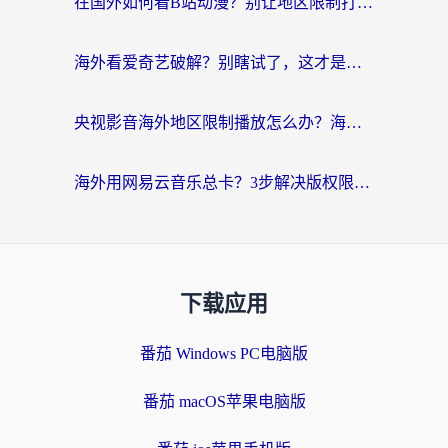
在国外如何看B站动漫？别让地区限制打断你的追番节奏
海外看爱奇艺破解？别瞎试了，这才是留学生华人追剧看球的正确打开方式
央视影音海外地区限制播放怎么办？海外党亲测有效的回国加速指南
海外用网易云音乐总卡？3步解决版权限制+卡顿，还能听喜马拉雅！
下载应用
番茄 Windows PC电脑版
番茄 macOS苹果电脑版