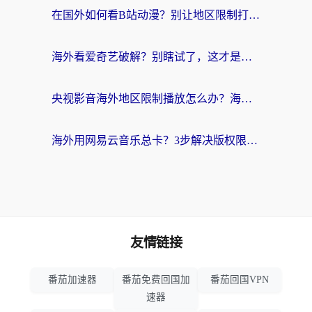
在国外如何看B站动漫？别让地区限制打断你的追番节奏
海外看爱奇艺破解？别瞎试了，这才是留学生华人追剧看球的正确打开方式
央视影音海外地区限制播放怎么办？海外党亲测有效的回国加速指南
海外用网易云音乐总卡？3步解决版权限制+卡顿，还能听喜马拉雅！
友情链接
番茄加速器
番茄免费回国加
番茄回国VPN
速器