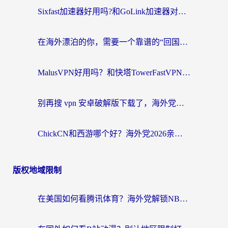
Sixfast加速器好用吗?和GoLink加速器对比哪个回国效果更好?海外党亲测实用指南
在海外漂泊的你，需要一个靠谱的“回国机场”
MalusVPN好用吗？和快塔TowerFastVPN对比哪个回国效果更好？海外党亲测实用指南
别再搜 vpn 安卓破解版下载了，海外党回国上网的正确姿势在这里
ChickCN和西游哪个好？海外党2026亲测回国加速器选择指南（附expressvpn中国对比）
版权地域限制
在美国如何看腾讯体育？海外党解锁NBA欧洲杯直播的终极攻略