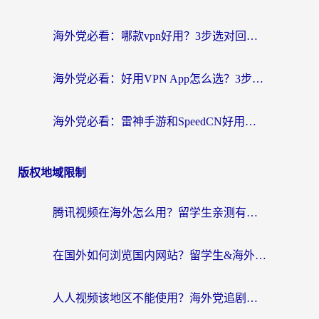
海外党必看：哪款vpn好用？3步选对回国加速器，无缝刷剧玩游戏
海外党必看：好用VPN App怎么选？3步教你无缝访问国内资源
海外党必看：雷神手游和SpeedCN好用吗？3招选对回国加速器无缝刷国内资源
版权地域限制
腾讯视频在海外怎么用？留学生亲测有效的回国加速器攻略
在国外如何浏览国内网站？留学生&海外华人的无缝访问指南
人人视频该地区不能使用？海外党追剧看片的终极解决方案来了