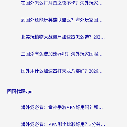
在国外怎么打月圆之夜不卡？海外玩家国服游戏加速终极指南（附巴西英国游戏适配方案）
到国外还能玩英雄联盟么？海外玩家国服游戏畅玩终极指南
北美玩植物大战僵尸加速器怎么选？2026海外党必看的国服游戏加速指南
三国杀有免费加速器吗？海外玩家国服畅玩终极指南（附泰国南非专属解决方案）
国外用什么加速器打天龙八部好？2026海外玩家国服游戏加速全攻略
回国代理vpn
海外党必看：雷神手游VPN好用吗？和天速回国VPN对比哪个回国效果更好？附实用加速器选择指南
海外党必看：VPN哪个比较好用？3分钟找到适合你的回国加速方案