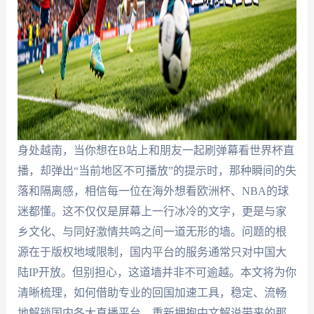
身处越南，当你想在B站上和朋友一起刷弹幕看世界杯直
播，却弹出“当前地区不可播放”的提示时，那种瞬间的失
落和隔离感，相信每一位在海外想看欧洲杯、NBA的球
迷都懂。这不仅仅是屏幕上一行冰冷的文字，更是与家
乡文化、与同好激情共鸣之间一道无形的墙。问题的根
源在于版权地域限制，国内平台的服务通常只对中国大
陆IP开放。但别担心，这道墙并非不可逾越。本文将为你
清晰梳理，如何借助专业的回国加速工具，稳定、流畅
地解锁国内各大直播平台，重新拥抱中文解说带来的那