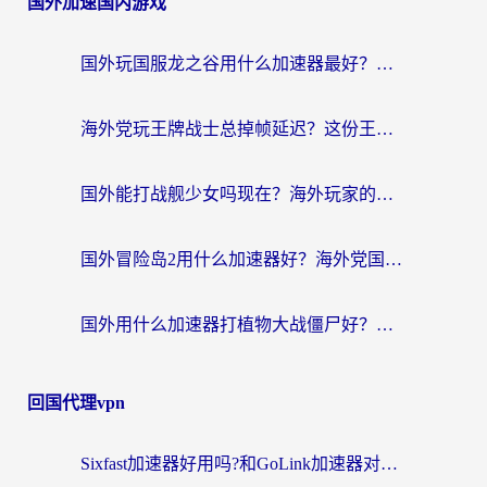
国外加速国内游戏
国外玩国服龙之谷用什么加速器最好？一份给海外游子的终极指南
海外党玩王牌战士总掉帧延迟？这份王牌战士延迟加速器终极指南救你命
国外能打战舰少女吗现在？海外玩家的国服游戏加速终极指南
国外冒险岛2用什么加速器好？海外党国服游戏畅玩全攻略（附鸣潮哈利波特加速技巧）
国外用什么加速器打植物大战僵尸好？海外党国服游戏加速终极指南
回国代理vpn
Sixfast加速器好用吗?和GoLink加速器对比哪个回国效果更好?海外党亲测实用指南