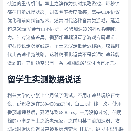
快速的重传机制。率土之滨作为实时策略游戏，每秒钟
都在同步战场状态，对丢包率极度敏感，需要UDP协议
优化和前向纠错技术。炫舞时代这种音舞类游戏，延迟
超过50ms就会音画不同步，考验加速器的抖动控制能
力。针对这些差异，
番茄加速器
设置了游戏专属通道，
炉石传说走稳定线路，率土之滨走低延迟线路，炫舞时
代走高速带宽线路。这种精细化运营不是普通加速器能
做到的，它们通常只有一条"回国线路"应付所有场景。
留学生实测数据说话
利兹大学的小张上个月做了测试，不用加速器玩炉石传
说，延迟稳定在380-450ms之间，每三局掉线一次。使用
番茄加速器
后，延迟降到68-85ms，一周没掉过线。伯明
翰的小李是率土之滨老玩家，之前用某主流加速器，攻
城战时常因延迟过高被系统判定为"挂机"，被盟主踢出联