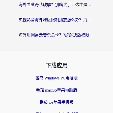
海外看爱奇艺破解？别瞎试了，这才是留学生华人追剧看球的正确打开方式
央视影音海外地区限制播放怎么办？海外党亲测有效的回国加速指南
海外用网易云音乐总卡？3步解决版权限制+卡顿，还能听喜马拉雅！
下载应用
番茄 Windows PC电脑版
番茄 macOS苹果电脑版
番茄 ios苹果手机版