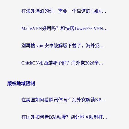
在海外漂泊的你，需要一个靠谱的“回国机场”
MalusVPN好用吗？和快塔TowerFastVPN对比哪个回国效果更好？海外党亲测实用指南
别再搜 vpn 安卓破解版下载了，海外党回国上网的正确姿势在这里
ChickCN和西游哪个好？海外党2026亲测回国加速器选择指南（附expressvpn中国对比）
版权地域限制
在美国如何看腾讯体育？海外党解锁NBA欧洲杯直播的终极攻略
在国外如何看B站动漫？别让地区限制打断你的追番节奏