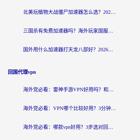
北美玩植物大战僵尸加速器怎么选？2026海外党必看的国服游戏加速指南
三国杀有免费加速器吗？海外玩家国服畅玩终极指南（附泰国南非专属解决方案）
国外用什么加速器打天龙八部好？2026海外玩家国服游戏加速全攻略
回国代理vpn
海外党必看：雷神手游VPN好用吗？和天速回国VPN对比哪个回国效果更好？附实用加速器选择指南
海外党必看：VPN哪个比较好用？3分钟找到适合你的回国加速方案
海外党必看：哪款vpn好用？3步选对回国加速器，无缝刷剧玩游戏