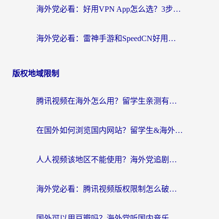
海外党必看：好用VPN App怎么选？3步教你无缝访问国内资源
海外党必看：雷神手游和SpeedCN好用吗？3招选对回国加速器无缝刷国内资源
版权地域限制
腾讯视频在海外怎么用？留学生亲测有效的回国加速器攻略
在国外如何浏览国内网站？留学生&海外华人的无缝访问指南
人人视频该地区不能使用？海外党追剧看片的终极解决方案来了
海外党必看：腾讯视频版权限制怎么破？3步让你轻松追剧
国外可以用豆瓣吗？海外党听国内音乐听书的实用指南