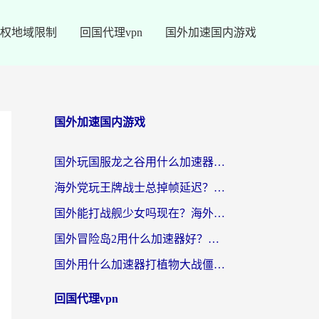
权地域限制
回国代理vpn
国外加速国内游戏
国外加速国内游戏
国外玩国服龙之谷用什么加速器最好？一份给海外游子的终极指南
海外党玩王牌战士总掉帧延迟？这份王牌战士延迟加速器终极指南救你命
国外能打战舰少女吗现在？海外玩家的国服游戏加速终极指南
国外冒险岛2用什么加速器好？海外党国服游戏畅玩全攻略（附鸣潮哈利波特加速技巧）
国外用什么加速器打植物大战僵尸好？海外党国服游戏加速终极指南
回国代理vpn