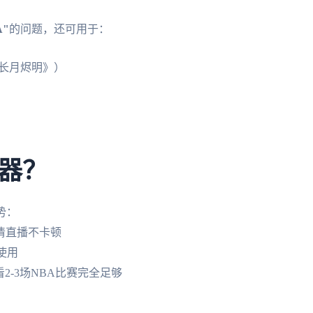
"
的问题，还可用于：
《长月烬明》）
器？
势：
清直播不卡顿
使用
2-3场NBA比赛完全足够