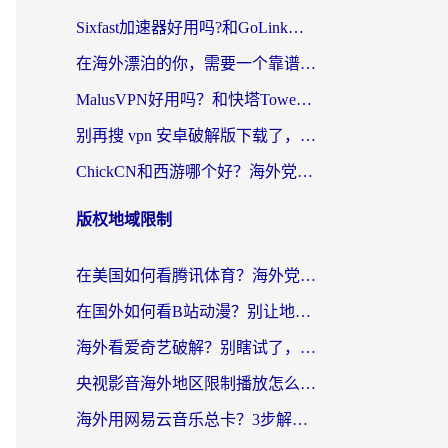
Sixfast加速器好用吗?和GoLink加速器对比哪个回国效果更好?海外党亲测实用指南
在海外漂泊的你，需要一个靠谱的“回国机场”
MalusVPN好用吗？和快塔TowerFastVPN对比哪个回国效果更好？海外党亲测实用指南
别再搜 vpn 安卓破解版下载了，海外党回国上网的正确姿势在这里
ChickCN和西游哪个好？海外党2026亲测回国加速器选择指南（附expressvpn中国对比）
版权地域限制
在美国如何看腾讯体育？海外党解锁NBA欧洲杯直播的终极攻略
在国外如何看B站动漫？别让地区限制打断你的追番节奏
海外看爱奇艺破解？别瞎试了，这才是留学生华人追剧看球的正确打开方式
央视影音海外地区限制播放怎么办？海外党亲测有效的回国加速指南
海外用网易云音乐总卡？3步解决版权限制+卡顿，还能听喜马拉雅！