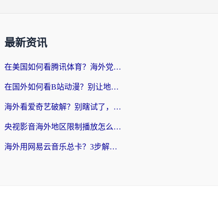
最新资讯
在美国如何看腾讯体育？海外党解锁NBA欧洲杯直播的终极攻略
在国外如何看B站动漫？别让地区限制打断你的追番节奏
海外看爱奇艺破解？别瞎试了，这才是留学生华人追剧看球的正确打开方式
央视影音海外地区限制播放怎么办？海外党亲测有效的回国加速指南
海外用网易云音乐总卡？3步解决版权限制+卡顿，还能听喜马拉雅！