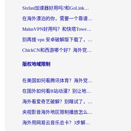
Sixfast加速器好用吗?和GoLink加速器对比哪个回国效果更好?海外党亲测实用指南
在海外漂泊的你，需要一个靠谱的“回国机场”
MalusVPN好用吗？和快塔TowerFastVPN对比哪个回国效果更好？海外党亲测实用指南
别再搜 vpn 安卓破解版下载了，海外党回国上网的正确姿势在这里
ChickCN和西游哪个好？海外党2026亲测回国加速器选择指南（附expressvpn中国对比）
版权地域限制
在美国如何看腾讯体育？海外党解锁NBA欧洲杯直播的终极攻略
在国外如何看B站动漫？别让地区限制打断你的追番节奏
海外看爱奇艺破解？别瞎试了，这才是留学生华人追剧看球的正确打开方式
央视影音海外地区限制播放怎么办？海外党亲测有效的回国加速指南
海外用网易云音乐总卡？3步解决版权限制+卡顿，还能听喜马拉雅！