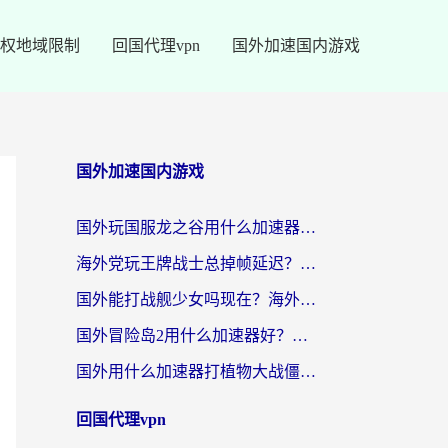
权地域限制
回国代理vpn
国外加速国内游戏
国外加速国内游戏
国外玩国服龙之谷用什么加速器最好？一份给海外游子的终极指南
海外党玩王牌战士总掉帧延迟？这份王牌战士延迟加速器终极指南救你命
国外能打战舰少女吗现在？海外玩家的国服游戏加速终极指南
国外冒险岛2用什么加速器好？海外党国服游戏畅玩全攻略（附鸣潮哈利波特加速技巧）
国外用什么加速器打植物大战僵尸好？海外党国服游戏加速终极指南
回国代理vpn