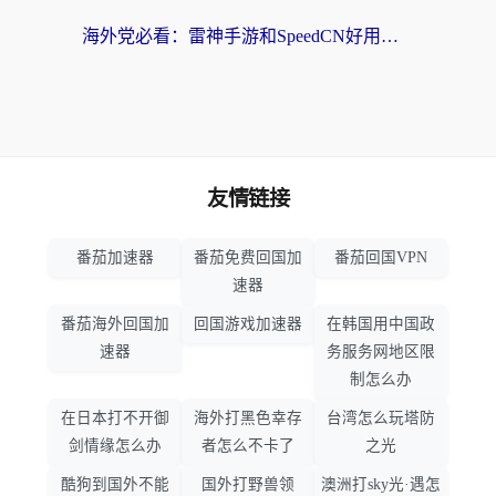
海外党必看：雷神手游和SpeedCN好用吗？3招选对回国加速器无缝刷国内资源
友情链接
番茄加速器
番茄免费回国加
番茄回国VPN
速器
番茄海外回国加
回国游戏加速器
在韩国用中国政
速器
务服务网地区限
制怎么办
在日本打不开御
海外打黑色幸存
台湾怎么玩塔防
剑情缘怎么办
者怎么不卡了
之光
酷狗到国外不能
国外打野兽领
澳洲打sky光·遇怎