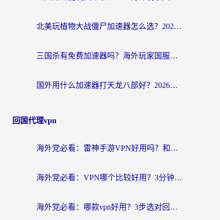
北美玩植物大战僵尸加速器怎么选？2026海外党必看的国服游戏加速指南
三国杀有免费加速器吗？海外玩家国服畅玩终极指南（附泰国南非专属解决方案）
国外用什么加速器打天龙八部好？2026海外玩家国服游戏加速全攻略
回国代理vpn
海外党必看：雷神手游VPN好用吗？和天速回国VPN对比哪个回国效果更好？附实用加速器选择指南
海外党必看：VPN哪个比较好用？3分钟找到适合你的回国加速方案
海外党必看：哪款vpn好用？3步选对回国加速器，无缝刷剧玩游戏