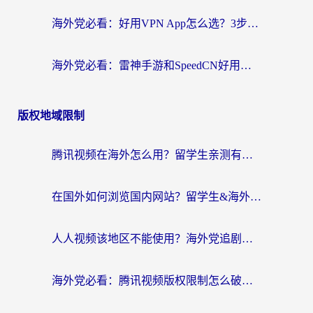
海外党必看：好用VPN App怎么选？3步教你无缝访问国内资源
海外党必看：雷神手游和SpeedCN好用吗？3招选对回国加速器无缝刷国内资源
版权地域限制
腾讯视频在海外怎么用？留学生亲测有效的回国加速器攻略
在国外如何浏览国内网站？留学生&海外华人的无缝访问指南
人人视频该地区不能使用？海外党追剧看片的终极解决方案来了
海外党必看：腾讯视频版权限制怎么破？3步让你轻松追剧