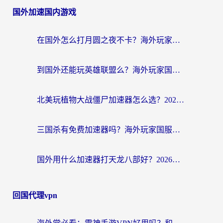
国外加速国内游戏
在国外怎么打月圆之夜不卡？海外玩家国服游戏加速终极指南（附巴西英国游戏适配方案）
到国外还能玩英雄联盟么？海外玩家国服游戏畅玩终极指南
北美玩植物大战僵尸加速器怎么选？2026海外党必看的国服游戏加速指南
三国杀有免费加速器吗？海外玩家国服畅玩终极指南（附泰国南非专属解决方案）
国外用什么加速器打天龙八部好？2026海外玩家国服游戏加速全攻略
回国代理vpn