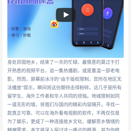
身处异国他乡，结束了一天的忙碌，最惬意的莫过于打
开熟悉的视频平台，追一集热播剧，或是重温一部老电
影。然而，屏幕前冰冷的“由于版权限制，您所在地区无
法播放”提示，瞬间将这份期待击得粉碎。这几乎是所有
留学生、海外工作者和华人共同的烦恼。地域限制如同
一道无形的墙，将我们与国内的精彩内容隔开。寻找一
款真正可靠、可以在海外看电视剧的软件，不再仅仅是
为了娱乐，更成了一种连接故乡文化、缓解思乡情绪的
精神需求。本文将深入探讨这一痛点的根源，并为你梳