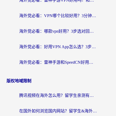
海外党必看：雷神手游VPN好用吗？和天速回国VPN对比哪个回国效果更好？附实用加速器选择指南
海外党必看：VPN哪个比较好用？3分钟找到适合你的回国加速方案
海外党必看：哪款vpn好用？3步选对回国加速器，无缝刷剧玩游戏
海外党必看：好用VPN App怎么选？3步教你无缝访问国内资源
海外党必看：雷神手游和SpeedCN好用吗？3招选对回国加速器无缝刷国内资源
版权地域限制
腾讯视频在海外怎么用？留学生亲测有效的回国加速器攻略
在国外如何浏览国内网站？留学生&海外华人的无缝访问指南