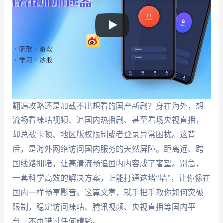
翻遍攻略还是加载不出想看的国产新剧？身在海外，想
流畅看咪咕视频、追国内热播剧、甚至看场央视直播，
却总被卡顿、地区版权限制或者登录异常困扰。这背
后，是海外网络访问国内服务的天然屏障。距离远、跨
国线路拥堵，让高清流畅追国内内容成了奢望。别急，
一套科学高效的解决方案，正能打通这堵“墙”，让你像在
国内一样畅享影音。这篇文章，就手把手教你如何突破
限制，稳定访问咪咕、腾讯视频、央视直播等国内平
台，不再错过任何精彩。