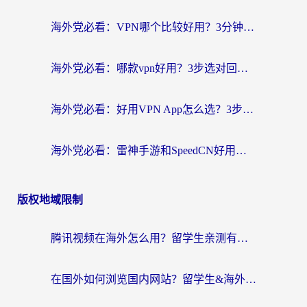
海外党必看：VPN哪个比较好用？3分钟找到适合你的回国加速方案
海外党必看：哪款vpn好用？3步选对回国加速器，无缝刷剧玩游戏
海外党必看：好用VPN App怎么选？3步教你无缝访问国内资源
海外党必看：雷神手游和SpeedCN好用吗？3招选对回国加速器无缝刷国内资源
版权地域限制
腾讯视频在海外怎么用？留学生亲测有效的回国加速器攻略
在国外如何浏览国内网站？留学生&海外华人的无缝访问指南