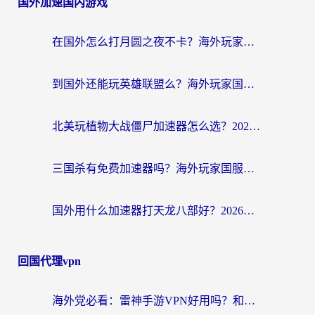
国外加速国内游戏
在国外怎么打月圆之夜不卡？海外玩家国服游戏加速终极指南（附巴西英国游戏适配方案）
到国外还能玩英雄联盟么？海外玩家国服游戏畅玩终极指南
北美玩植物大战僵尸加速器怎么选？2026海外党必看的国服游戏加速指南
三国杀有免费加速器吗？海外玩家国服畅玩终极指南（附泰国南非专属解决方案）
国外用什么加速器打天龙八部好？2026海外玩家国服游戏加速全攻略
回国代理vpn
海外党必看：雷神手游VPN好用吗？和天速回国VPN对比哪个回国效果更好？附实用加速器选择指南