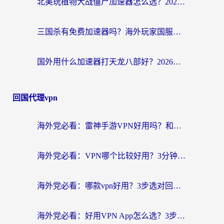
北美玩植物大战僵尸加速器怎么选？2026海外党必看的国服游戏加速指南
三国杀有免费加速器吗？海外玩家国服畅玩终极指南（附泰国南非专属解决方案）
国外用什么加速器打天龙八部好？2026海外玩家国服游戏加速全攻略
回国代理vpn
海外党必看：雷神手游VPN好用吗？和天速回国VPN对比哪个回国效果更好？附实用加速器选择指南
海外党必看：VPN哪个比较好用？3分钟找到适合你的回国加速方案
海外党必看：哪款vpn好用？3步选对回国加速器，无缝刷剧玩游戏
海外党必看：好用VPN App怎么选？3步教你无缝访问国内资源