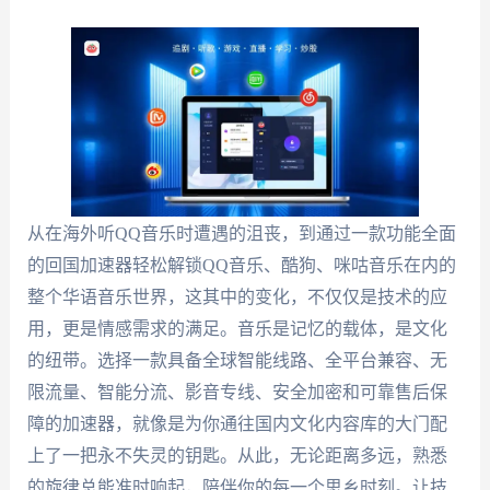
从在海外听QQ音乐时遭遇的沮丧，到通过一款功能全面
的回国加速器轻松解锁QQ音乐、酷狗、咪咕音乐在内的
整个华语音乐世界，这其中的变化，不仅仅是技术的应
用，更是情感需求的满足。音乐是记忆的载体，是文化
的纽带。选择一款具备全球智能线路、全平台兼容、无
限流量、智能分流、影音专线、安全加密和可靠售后保
障的加速器，就像是为你通往国内文化内容库的大门配
上了一把永不失灵的钥匙。从此，无论距离多远，熟悉
的旋律总能准时响起，陪伴你的每一个思乡时刻。让技