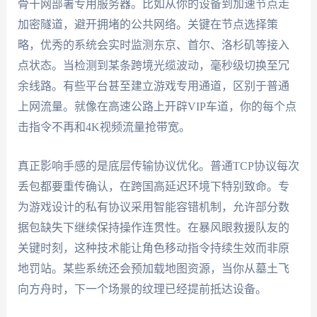
骨干网部署专用服务器。比如从你的设备到加速节点走
加密隧道，避开拥堵的公共网络。关键在节点选择策
略，优秀的系统会实时监测东京、首尔、洛杉矶等接入
点状态。当检测到某条跨境光缆波动，毫秒级切换至冗
余线路。有些平台甚至建立游戏专用通道，区别于普通
上网流量。就像在高速公路上开辟VIP车道，你的每个点
击指令不再和4K视频流量抢带宽。
真正影响手感的是底层传输协议优化。普通TCP协议每次
丢包都要重传确认，在跨国高延迟环境下特别致命。专
为游戏设计的私有协议采用智能容错机制，允许部分数
据包缺失下继续保持操作连贯性。在暴风眼救援队友的
关键时刻，这种技术能让角色移动指令持续生效而非原
地罚站。某些系统还会预加载地图资源，当你从墓土飞
向方舟时，下一个场景的纹理已经提前抵达设备。