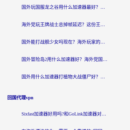
国外玩国服龙之谷用什么加速器最好？一份给海外游子的终极指南
海外党玩王牌战士总掉帧延迟？这份王牌战士延迟加速器终极指南救你命
国外能打战舰少女吗现在？海外玩家的国服游戏加速终极指南
国外冒险岛2用什么加速器好？海外党国服游戏畅玩全攻略（附鸣潮哈利波特加速技巧）
国外用什么加速器打植物大战僵尸好？海外党国服游戏加速终极指南
回国代理vpn
Sixfast加速器好用吗?和GoLink加速器对比哪个回国效果更好?海外党亲测实用指南