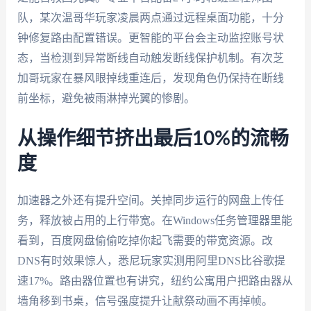
队，某次温哥华玩家凌晨两点通过远程桌面功能，十分
钟修复路由配置错误。更智能的平台会主动监控账号状
态，当检测到异常断线自动触发断线保护机制。有次芝
加哥玩家在暴风眼掉线重连后，发现角色仍保持在断线
前坐标，避免被雨淋掉光翼的惨剧。
从操作细节挤出最后10%的流畅
度
加速器之外还有提升空间。关掉同步运行的网盘上传任
务，释放被占用的上行带宽。在Windows任务管理器里能
看到，百度网盘偷偷吃掉你起飞需要的带宽资源。改
DNS有时效果惊人，悉尼玩家实测用阿里DNS比谷歌提
速17%。路由器位置也有讲究，纽约公寓用户把路由器从
墙角移到书桌，信号强度提升让献祭动画不再掉帧。