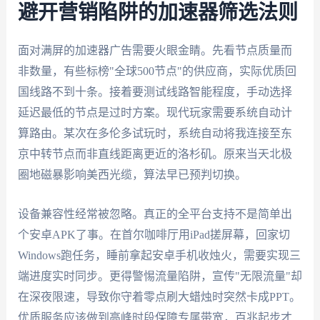
避开营销陷阱的加速器筛选法则
面对满屏的加速器广告需要火眼金睛。先看节点质量而
非数量，有些标榜"全球500节点"的供应商，实际优质回
国线路不到十条。接着要测试线路智能程度，手动选择
延迟最低的节点是过时方案。现代玩家需要系统自动计
算路由。某次在多伦多试玩时，系统自动将我连接至东
京中转节点而非直线距离更近的洛杉矶。原来当天北极
圈地磁暴影响美西光缆，算法早已预判切换。
设备兼容性经常被忽略。真正的全平台支持不是简单出
个安卓APK了事。在首尔咖啡厅用iPad搓屏幕，回家切
Windows跑任务，睡前拿起安卓手机收烛火，需要实现三
端进度实时同步。更得警惕流量陷阱，宣传"无限流量"却
在深夜限速，导致你守着零点刷大蜡烛时突然卡成PPT。
优质服务应该做到高峰时段保障专属带宽，百兆起步才