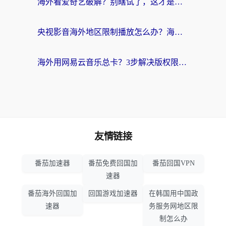
海外看爱奇艺破解？别瞎试了，这才是留学生华人追剧看球的正确打开方式
央视影音海外地区限制播放怎么办？海外党亲测有效的回国加速指南
海外用网易云音乐总卡？3步解决版权限制+卡顿，还能听喜马拉雅！
友情链接
番茄加速器
番茄免费回国加
番茄回国VPN
速器
番茄海外回国加
回国游戏加速器
在韩国用中国政
速器
务服务网地区限
制怎么办