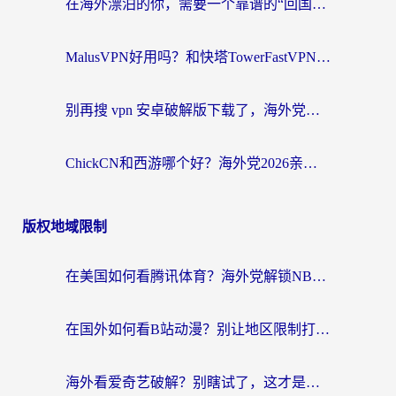
在海外漂泊的你，需要一个靠谱的“回国机场”
MalusVPN好用吗？和快塔TowerFastVPN对比哪个回国效果更好？海外党亲测实用指南
别再搜 vpn 安卓破解版下载了，海外党回国上网的正确姿势在这里
ChickCN和西游哪个好？海外党2026亲测回国加速器选择指南（附expressvpn中国对比）
版权地域限制
在美国如何看腾讯体育？海外党解锁NBA欧洲杯直播的终极攻略
在国外如何看B站动漫？别让地区限制打断你的追番节奏
海外看爱奇艺破解？别瞎试了，这才是留学生华人追剧看球的正确打开方式