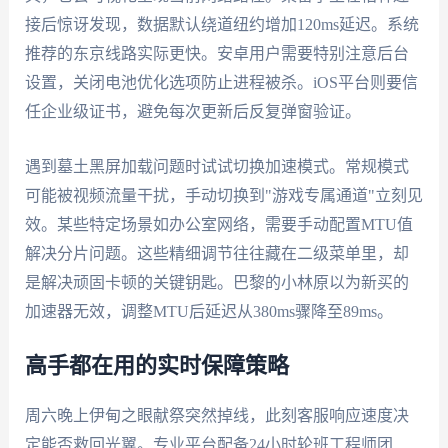
接后惊讶发现，数据默认绕道纽约增加120ms延迟。系统
推荐的东京线路实际更快。安卓用户需要特别注意后台
设置，关闭电池优化选项防止进程被杀。iOS平台则要信
任企业级证书，避免每次更新后反复弹窗验证。
遇到墓土黑屏加载问题时试试切换加速模式。常规模式
可能被视频流量干扰，手动切换到"游戏专属通道"立刻见
效。某些特定场景如办公室网络，需要手动配置MTU值
解决分片问题。这些精细调节往往藏在二级菜单里，却
是解决顽固卡顿的关键钥匙。巴黎的小林原以为新买的
加速器无效，调整MTU后延迟从380ms骤降至89ms。
高手都在用的实时保障策略
周六晚上伊甸之眼献祭突然掉线，此刻客服响应速度决
定能否救回光翼。专业平台配备24小时轮班工程师团