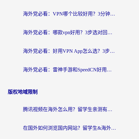
海外党必看：VPN哪个比较好用？3分钟找到适合你的回国加速方案
海外党必看：哪款vpn好用？3步选对回国加速器，无缝刷剧玩游戏
海外党必看：好用VPN App怎么选？3步教你无缝访问国内资源
海外党必看：雷神手游和SpeedCN好用吗？3招选对回国加速器无缝刷国内资源
版权地域限制
腾讯视频在海外怎么用？留学生亲测有效的回国加速器攻略
在国外如何浏览国内网站？留学生&海外华人的无缝访问指南