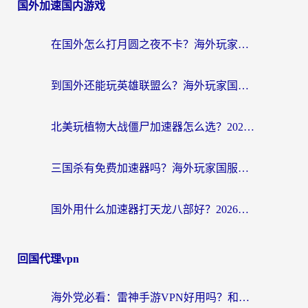
国外加速国内游戏
在国外怎么打月圆之夜不卡？海外玩家国服游戏加速终极指南（附巴西英国游戏适配方案）
到国外还能玩英雄联盟么？海外玩家国服游戏畅玩终极指南
北美玩植物大战僵尸加速器怎么选？2026海外党必看的国服游戏加速指南
三国杀有免费加速器吗？海外玩家国服畅玩终极指南（附泰国南非专属解决方案）
国外用什么加速器打天龙八部好？2026海外玩家国服游戏加速全攻略
回国代理vpn
海外党必看：雷神手游VPN好用吗？和天速回国VPN对比哪个回国效果更好？附实用加速器选择指南