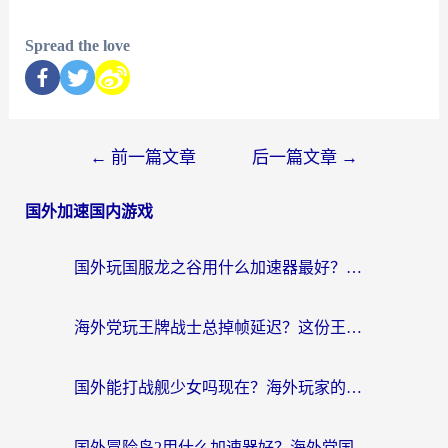
Spread the love
←
前一篇文章
后一篇文章
→
国外加速国内游戏
国外玩国服龙之谷用什么加速器最好？一份给海外游子的终极指南
海外党玩王牌战士总掉帧延迟？这份王牌战士延迟加速器终极指南救你命
国外能打战舰少女吗现在？海外玩家的国服游戏加速终极指南
国外冒险岛2用什么加速器好？海外党国服游戏畅玩全攻略（附鸣潮哈利波特加速技巧）