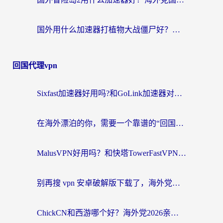
国外用什么加速器打植物大战僵尸好？海外党国服游戏加速终极指南
回国代理vpn
Sixfast加速器好用吗?和GoLink加速器对比哪个回国效果更好?海外党亲测实用指南
在海外漂泊的你，需要一个靠谱的“回国机场”
MalusVPN好用吗？和快塔TowerFastVPN对比哪个回国效果更好？海外党亲测实用指南
别再搜 vpn 安卓破解版下载了，海外党回国上网的正确姿势在这里
ChickCN和西游哪个好？海外党2026亲测回国加速器选择指南（附expressvpn中国对比）