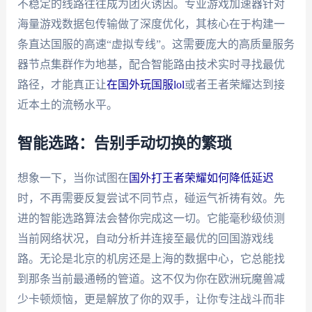
不稳定的线路往往成为团灭诱因。专业游戏加速器针对
海量游戏数据包传输做了深度优化，其核心在于构建一
条直达国服的高速“虚拟专线”。这需要庞大的高质量服务
器节点集群作为地基，配合智能路由技术实时寻找最优
路径，才能真正让
在国外玩国服lol
或者王者荣耀达到接
近本土的流畅水平。
智能选路：告别手动切换的繁琐
想象一下，当你试图在
国外打王者荣耀如何降低延迟
时，不再需要反复尝试不同节点，碰运气祈祷有效。先
进的智能选路算法会替你完成这一切。它能毫秒级侦测
当前网络状况，自动分析并连接至最优的回国游戏线
路。无论是北京的机房还是上海的数据中心，它总能找
到那条当前最通畅的管道。这不仅为你在欧洲玩魔兽减
少卡顿烦恼，更是解放了你的双手，让你专注战斗而非