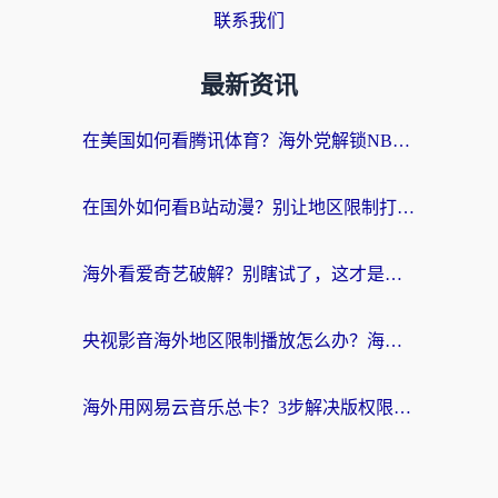
联系我们
最新资讯
在美国如何看腾讯体育？海外党解锁NBA欧洲杯直播的终极攻略
在国外如何看B站动漫？别让地区限制打断你的追番节奏
海外看爱奇艺破解？别瞎试了，这才是留学生华人追剧看球的正确打开方式
央视影音海外地区限制播放怎么办？海外党亲测有效的回国加速指南
海外用网易云音乐总卡？3步解决版权限制+卡顿，还能听喜马拉雅！