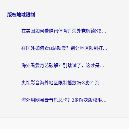
版权地域限制
在美国如何看腾讯体育？海外党解锁NBA欧洲杯直播的终极攻略
在国外如何看B站动漫？别让地区限制打断你的追番节奏
海外看爱奇艺破解？别瞎试了，这才是留学生华人追剧看球的正确打开方式
央视影音海外地区限制播放怎么办？海外党亲测有效的回国加速指南
海外用网易云音乐总卡？3步解决版权限制+卡顿，还能听喜马拉雅！