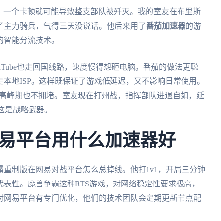
戏，一个卡顿就可能导致整支部队被歼灭。我的室友在布里斯
了主力骑兵，气得三天没说话。他后来用了
番茄加速器
的游
的智能分流技术。
Tube也走回国线路，速度慢得想砸电脑。番茄的做法更聪
本地ISP。这样既保证了游戏低延迟，又不影响日常使用。
，高峰期也不拥堵。室友现在打州战，指挥部队进退自如，延
，这是战略武器。
易平台用什么加速器好
重制版在网易对战平台怎么总掉线。他打1v1，开局三分钟
表性。魔兽争霸这种RTS游戏，对网络稳定性要求极高，
对网易平台有专门优化，他们的技术团队会定期更新节点配