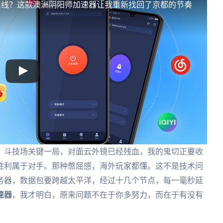
掉线？这款澳洲阴阳师加速器让我重新找回了京都的节奏
。斗技场关键一局，对面云外镜已经残血，我的鬼切正要收
胜利属于对手。那种憋屈感，海外玩家都懂。这不是技术问
务器，数据包要跨越太平洋，经过十几个节点，每一毫秒延
速器
，我才明白，原来问题不在于你多努力，而在于有没有