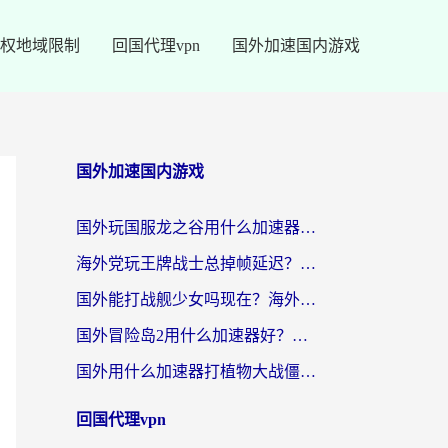
权地域限制
回国代理vpn
国外加速国内游戏
国外加速国内游戏
国外玩国服龙之谷用什么加速器最好？一份给海外游子的终极指南
海外党玩王牌战士总掉帧延迟？这份王牌战士延迟加速器终极指南救你命
国外能打战舰少女吗现在？海外玩家的国服游戏加速终极指南
国外冒险岛2用什么加速器好？海外党国服游戏畅玩全攻略（附鸣潮哈利波特加速技巧）
国外用什么加速器打植物大战僵尸好？海外党国服游戏加速终极指南
回国代理vpn