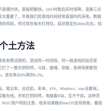
不是偶尔快，是每把都快。24小时售后实时保障，凌晨三点
家太重要了，毕竟我们的游戏时间经常是国内的深夜。数据
的风险。师兄现在每天打排位，延迟稳定在40ms左右，找
个土方法
找有免费试用的，测试同一时间段、同一局游戏的延迟变
用它打了一整天阴阳师，斗技、御魂、突破，各种场景都测
s，丢包率从8%降到0.3%。
记本、台式机，安卓、iOS、Windows、mac全都有。
设备在线，手机打阴阳师，电脑看B站，互不干扰。这种灵
MAC用户特别注意，很多加速器对macOS支持很差，番茄