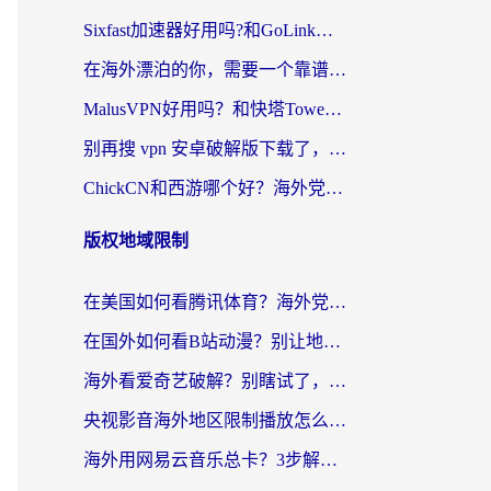
Sixfast加速器好用吗?和GoLink加速器对比哪个回国效果更好?海外党亲测实用指南
在海外漂泊的你，需要一个靠谱的“回国机场”
MalusVPN好用吗？和快塔TowerFastVPN对比哪个回国效果更好？海外党亲测实用指南
别再搜 vpn 安卓破解版下载了，海外党回国上网的正确姿势在这里
ChickCN和西游哪个好？海外党2026亲测回国加速器选择指南（附expressvpn中国对比）
版权地域限制
在美国如何看腾讯体育？海外党解锁NBA欧洲杯直播的终极攻略
在国外如何看B站动漫？别让地区限制打断你的追番节奏
海外看爱奇艺破解？别瞎试了，这才是留学生华人追剧看球的正确打开方式
央视影音海外地区限制播放怎么办？海外党亲测有效的回国加速指南
海外用网易云音乐总卡？3步解决版权限制+卡顿，还能听喜马拉雅！