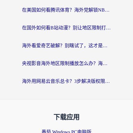
在美国如何看腾讯体育？海外党解锁NBA欧洲杯直播的终极攻略
在国外如何看B站动漫？别让地区限制打断你的追番节奏
海外看爱奇艺破解？别瞎试了，这才是留学生华人追剧看球的正确打开方式
央视影音海外地区限制播放怎么办？海外党亲测有效的回国加速指南
海外用网易云音乐总卡？3步解决版权限制+卡顿，还能听喜马拉雅！
下载应用
番茄 Windows PC电脑版