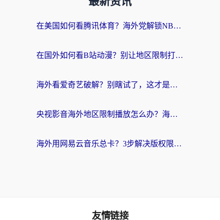
最新资讯
在美国如何看腾讯体育？海外党解锁NBA欧洲杯直播的终极攻略
在国外如何看B站动漫？别让地区限制打断你的追番节奏
海外看爱奇艺破解？别瞎试了，这才是留学生华人追剧看球的正确打开方式
央视影音海外地区限制播放怎么办？海外党亲测有效的回国加速指南
海外用网易云音乐总卡？3步解决版权限制+卡顿，还能听喜马拉雅！
友情链接