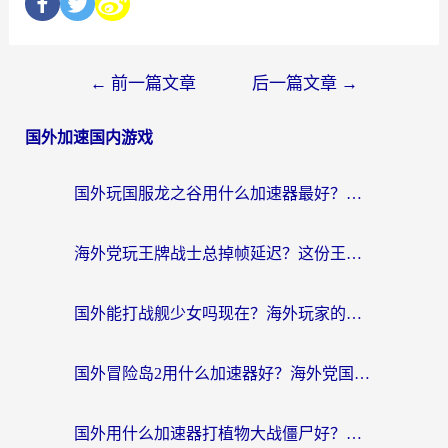
←
前一篇文章
后一篇文章
→
国外加速国内游戏
国外玩国服龙之谷用什么加速器最好？一份给海外游子的终极指南
海外党玩王牌战士总掉帧延迟？这份王牌战士延迟加速器终极指南救你命
国外能打战舰少女吗现在？海外玩家的国服游戏加速终极指南
国外冒险岛2用什么加速器好？海外党国服游戏畅玩全攻略（附鸣潮哈利波特加速技巧）
国外用什么加速器打植物大战僵尸好？海外党国服游戏加速终极指南