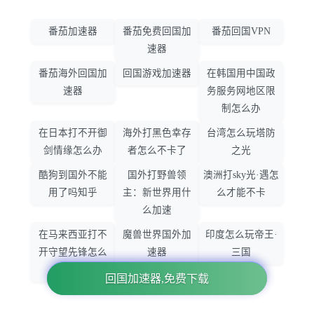
番茄加速器
番茄免费回国加
番茄回国VPN
速器
番茄海外回国加
回国游戏加速器
在韩国用中国政
速器
务服务网地区限
制怎么办
在日本打不开御
海外打黑色幸存
台湾怎么玩塔防
剑情缘怎么办
者怎么不卡了
之光
酷狗到国外不能
国外打野兽领
澳洲打sky光·遇怎
用了吗知乎
主：新世界用什
么才能不卡
么加速
在马来西亚打不
魔兽世界国外加
印度怎么玩帝王·
开守望先锋怎么
速器
三国
办
下载App免费加速回国
回国加速器,免费下载