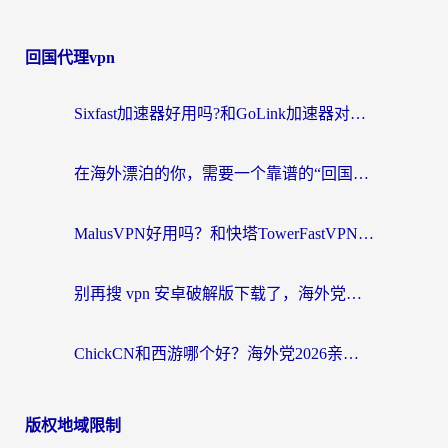
回国代理vpn
Sixfast加速器好用吗?和GoLink加速器对比哪个回国效果更好?海外党亲测实用指南
在海外漂泊的你，需要一个靠谱的“回国机场”
MalusVPN好用吗？和快塔TowerFastVPN对比哪个回国效果更好？海外党亲测实用指南
别再搜 vpn 安卓破解版下载了，海外党回国上网的正确姿势在这里
ChickCN和西游哪个好？海外党2026亲测回国加速器选择指南（附expressvpn中国对比）
版权地域限制