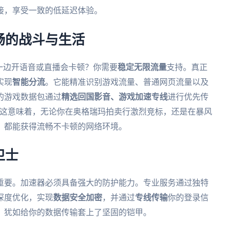
接，享受一致的低延迟体验。
畅的战斗与生活
一边开语音或直播会卡顿？你需要
稳定无限流量
支持。真正
实现
智能分流
。它能精准识别游戏流量、普通网页流量以及
的游戏数据包通过
精选回国影音、游戏加速专线
进行优先传
这意味着，无论你在奥格瑞玛拍卖行激烈竞标，还是在暴风
，都能获得流畅不卡顿的网络环境。
卫士
重要。加速器必须具备强大的防护能力。专业服务通过独特
深度优化，实现
数据安全加密
，并通过
专线传输
你的登录信
，犹如给你的数据传输套上了坚固的铠甲。