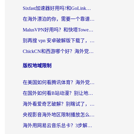
Sixfast加速器好用吗?和GoLink加速器对比哪个回国效果更好?海外党亲测实用指南
在海外漂泊的你，需要一个靠谱的“回国机场”
MalusVPN好用吗？和快塔TowerFastVPN对比哪个回国效果更好？海外党亲测实用指南
别再搜 vpn 安卓破解版下载了，海外党回国上网的正确姿势在这里
ChickCN和西游哪个好？海外党2026亲测回国加速器选择指南（附expressvpn中国对比）
版权地域限制
在美国如何看腾讯体育？海外党解锁NBA欧洲杯直播的终极攻略
在国外如何看B站动漫？别让地区限制打断你的追番节奏
海外看爱奇艺破解？别瞎试了，这才是留学生华人追剧看球的正确打开方式
央视影音海外地区限制播放怎么办？海外党亲测有效的回国加速指南
海外用网易云音乐总卡？3步解决版权限制+卡顿，还能听喜马拉雅！