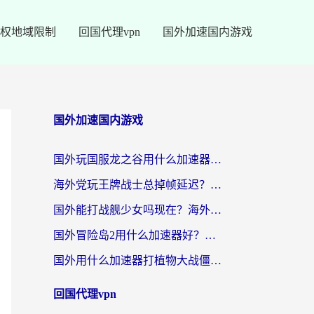
权地域限制
回国代理vpn
国外加速国内游戏
国外加速国内游戏
国外玩国服龙之谷用什么加速器最好？一份给海外游子的终极指南
海外党玩王牌战士总掉帧延迟？这份王牌战士延迟加速器终极指南救你命
国外能打战舰少女吗现在？海外玩家的国服游戏加速终极指南
国外冒险岛2用什么加速器好？海外党国服游戏畅玩全攻略（附鸣潮哈利波特加速技巧）
国外用什么加速器打植物大战僵尸好？海外党国服游戏加速终极指南
回国代理vpn