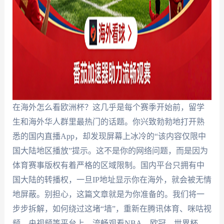
在海外怎么看欧洲杯？这几乎是每个赛季开始前，留学
生和海外华人群里最热门的话题。你兴致勃勃地打开熟
悉的国内直播App，却发现屏幕上冰冷的“该内容仅限中
国大陆地区播放”提示。这不是你的网络问题，而是因为
体育赛事版权有着严格的区域限制。国内平台只拥有中
国大陆的转播权，一旦IP地址显示你在海外，就会被无情
地屏蔽。别担心，这篇文章就是为你准备的。我们将一
步步拆解，如何绕过这堵“墙”，重新在腾讯体育、咪咕视
频、央视频等平台上，流畅观看NBA、欧冠、世界杯，