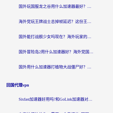
国外玩国服龙之谷用什么加速器最好？一份给海外游子的终极指南
海外党玩王牌战士总掉帧延迟？这份王牌战士延迟加速器终极指南救你命
国外能打战舰少女吗现在？海外玩家的国服游戏加速终极指南
国外冒险岛2用什么加速器好？海外党国服游戏畅玩全攻略（附鸣潮哈利波特加速技巧）
国外用什么加速器打植物大战僵尸好？海外党国服游戏加速终极指南
回国代理vpn
Sixfast加速器好用吗?和GoLink加速器对比哪个回国效果更好?海外党亲测实用指南