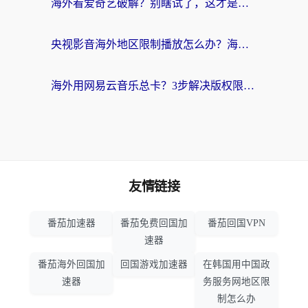
海外看爱奇艺破解？别瞎试了，这才是留学生华人追剧看球的正确打开方式
央视影音海外地区限制播放怎么办？海外党亲测有效的回国加速指南
海外用网易云音乐总卡？3步解决版权限制+卡顿，还能听喜马拉雅！
友情链接
番茄加速器
番茄免费回国加
番茄回国VPN
速器
番茄海外回国加
回国游戏加速器
在韩国用中国政
速器
务服务网地区限
制怎么办