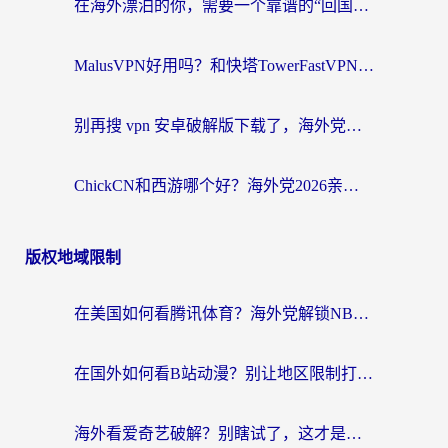
在海外漂泊的你，需要一个靠谱的“回国机场”
MalusVPN好用吗？和快塔TowerFastVPN对比哪个回国效果更好？海外党亲测实用指南
别再搜 vpn 安卓破解版下载了，海外党回国上网的正确姿势在这里
ChickCN和西游哪个好？海外党2026亲测回国加速器选择指南（附expressvpn中国对比）
版权地域限制
在美国如何看腾讯体育？海外党解锁NBA欧洲杯直播的终极攻略
在国外如何看B站动漫？别让地区限制打断你的追番节奏
海外看爱奇艺破解？别瞎试了，这才是留学生华人追剧看球的正确打开方式