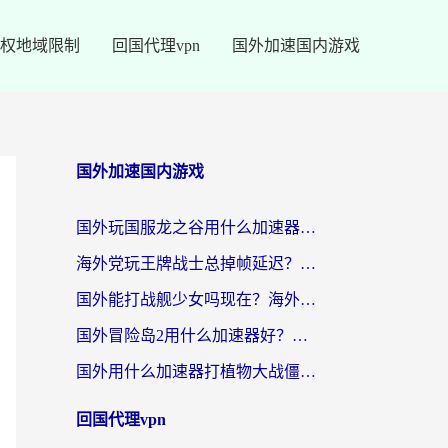
权地域限制
回国代理vpn
国外加速国内游戏
国外加速国内游戏
国外玩国服龙之谷用什么加速器最好？一份给海外游子的终极指南
海外党玩王牌战士总掉帧延迟？这份王牌战士延迟加速器终极指南救你命
国外能打战舰少女吗现在？海外玩家的国服游戏加速终极指南
国外冒险岛2用什么加速器好？海外党国服游戏畅玩全攻略（附鸣潮哈利波特加速技巧）
国外用什么加速器打植物大战僵尸好？海外党国服游戏加速终极指南
回国代理vpn