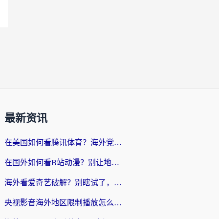
最新资讯
在美国如何看腾讯体育？海外党解锁NBA欧洲杯直播的终极攻略
在国外如何看B站动漫？别让地区限制打断你的追番节奏
海外看爱奇艺破解？别瞎试了，这才是留学生华人追剧看球的正确打开方式
央视影音海外地区限制播放怎么办？海外党亲测有效的回国加速指南