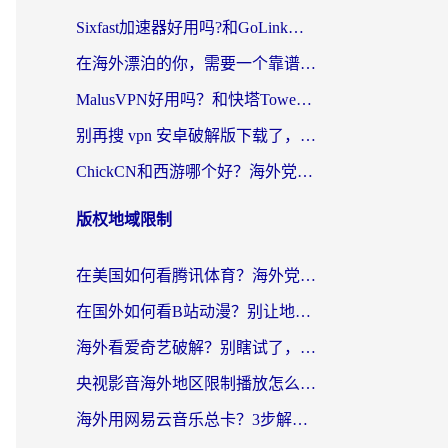
Sixfast加速器好用吗?和GoLink加速器对比哪个回国效果更好?海外党亲测实用指南
在海外漂泊的你，需要一个靠谱的“回国机场”
MalusVPN好用吗？和快塔TowerFastVPN对比哪个回国效果更好？海外党亲测实用指南
别再搜 vpn 安卓破解版下载了，海外党回国上网的正确姿势在这里
ChickCN和西游哪个好？海外党2026亲测回国加速器选择指南（附expressvpn中国对比）
版权地域限制
在美国如何看腾讯体育？海外党解锁NBA欧洲杯直播的终极攻略
在国外如何看B站动漫？别让地区限制打断你的追番节奏
海外看爱奇艺破解？别瞎试了，这才是留学生华人追剧看球的正确打开方式
央视影音海外地区限制播放怎么办？海外党亲测有效的回国加速指南
海外用网易云音乐总卡？3步解决版权限制+卡顿，还能听喜马拉雅！