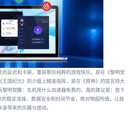
死的延迟和卡顿，重获那份纯粹的游戏快乐。是在《黎明觉
《王国纪元》的沙盘上精准指挥，是在《原神》的提瓦特大
玩黎明觉醒：生机用什么加速器免费的，我的建议是：放下
来的稳定连接、数据安全和时间节省，绝对物超所值。让技
本身带来的乐趣与感动。