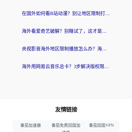
在国外如何看B站动漫？别让地区限制打断你的追番节奏
海外看爱奇艺破解？别瞎试了，这才是留学生华人追剧看球的正确打开方式
央视影音海外地区限制播放怎么办？海外党亲测有效的回国加速指南
海外用网易云音乐总卡？3步解决版权限制+卡顿，还能听喜马拉雅！
友情链接
番茄加速器
番茄免费回国加
番茄回国VPN