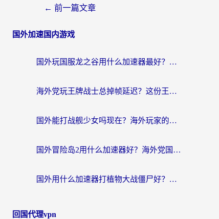
←
前一篇文章
国外加速国内游戏
国外玩国服龙之谷用什么加速器最好？一份给海外游子的终极指南
海外党玩王牌战士总掉帧延迟？这份王牌战士延迟加速器终极指南救你命
国外能打战舰少女吗现在？海外玩家的国服游戏加速终极指南
国外冒险岛2用什么加速器好？海外党国服游戏畅玩全攻略（附鸣潮哈利波特加速技巧）
国外用什么加速器打植物大战僵尸好？海外党国服游戏加速终极指南
回国代理vpn