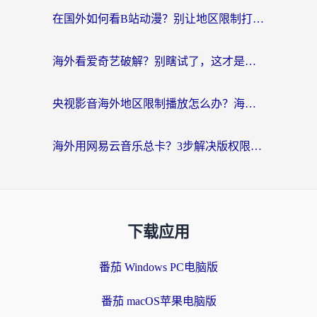
在国外如何看B站动漫？别让地区限制打断你的追番节奏
海外看爱奇艺破解？别瞎试了，这才是留学生华人追剧看球的正确打开方式
央视影音海外地区限制播放怎么办？海外党亲测有效的回国加速指南
海外用网易云音乐总卡？3步解决版权限制+卡顿，还能听喜马拉雅！
下载应用
番茄 Windows PC电脑版
番茄 macOS苹果电脑版