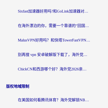
Sixfast加速器好用吗?和GoLink加速器对比哪个回国效果更好?海外党亲测实用指南
在海外漂泊的你，需要一个靠谱的“回国机场”
MalusVPN好用吗？和快塔TowerFastVPN对比哪个回国效果更好？海外党亲测实用指南
别再搜 vpn 安卓破解版下载了，海外党回国上网的正确姿势在这里
ChickCN和西游哪个好？海外党2026亲测回国加速器选择指南（附expressvpn中国对比）
版权地域限制
在美国如何看腾讯体育？海外党解锁NBA欧洲杯直播的终极攻略