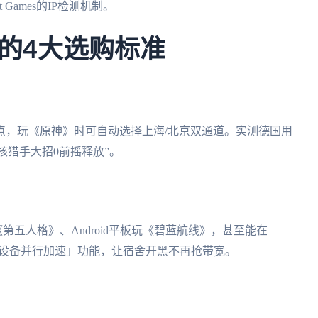
Games的IP检测机制。
的4大选购标准
节点，玩《原神》时可自动选择上海/北京双通道。实测德国用
星核猎手大招0前摇释放”。
机玩《第五人格》、Android平板玩《碧蓝航线》，甚至能在
「5设备并行加速」功能，让宿舍开黑不再抢带宽。