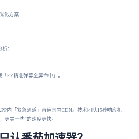
表优化方案
分析：
实现「EZ精准弹幕全屏命中」。
PP内「紧急通道」直连国内CDN。技术团队15秒响应机
，更美一些”的速度更快。
只认番茄加速器？