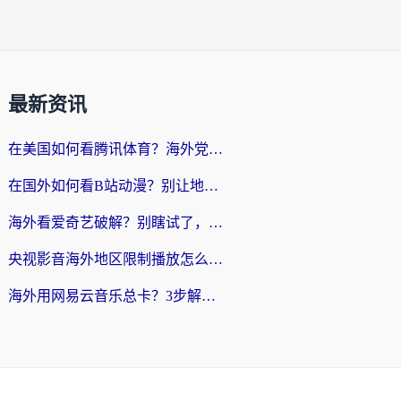
最新资讯
在美国如何看腾讯体育？海外党解锁NBA欧洲杯直播的终极攻略
在国外如何看B站动漫？别让地区限制打断你的追番节奏
海外看爱奇艺破解？别瞎试了，这才是留学生华人追剧看球的正确打开方式
央视影音海外地区限制播放怎么办？海外党亲测有效的回国加速指南
海外用网易云音乐总卡？3步解决版权限制+卡顿，还能听喜马拉雅！