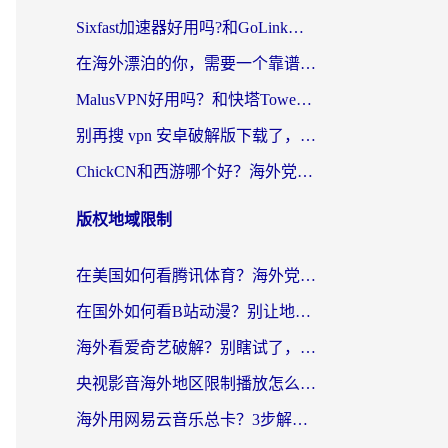
Sixfast加速器好用吗?和GoLink加速器对比哪个回国效果更好?海外党亲测实用指南
在海外漂泊的你，需要一个靠谱的“回国机场”
MalusVPN好用吗？和快塔TowerFastVPN对比哪个回国效果更好？海外党亲测实用指南
别再搜 vpn 安卓破解版下载了，海外党回国上网的正确姿势在这里
ChickCN和西游哪个好？海外党2026亲测回国加速器选择指南（附expressvpn中国对比）
版权地域限制
在美国如何看腾讯体育？海外党解锁NBA欧洲杯直播的终极攻略
在国外如何看B站动漫？别让地区限制打断你的追番节奏
海外看爱奇艺破解？别瞎试了，这才是留学生华人追剧看球的正确打开方式
央视影音海外地区限制播放怎么办？海外党亲测有效的回国加速指南
海外用网易云音乐总卡？3步解决版权限制+卡顿，还能听喜马拉雅！