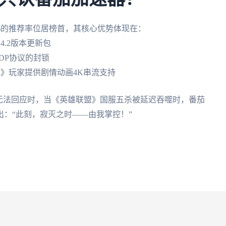
.7%的推荐率位居榜首，其核心优势体现在：
4.2版本更新包
DP协议的封锁
道》玩家提供剧情动画4K串流支持
无法回应时，当《英雄联盟》国服五杀被延迟吞噬时，番茄
：“此刻，寂灭之时——由我掌控！”