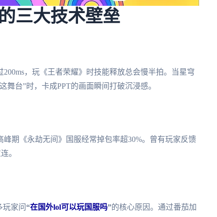
的三大技术壁垒
200ms，玩《王者荣耀》时技能释放总会慢半拍。当星穹
这舞台”时，卡成PPT的画面瞬间打破沉浸感。
峰期《永劫无间》国服经常掉包率超30%。曾有玩家反馈
重连。
多玩家问
“
在国外lol可以玩国服吗
”
的核心原因。通过番茄加