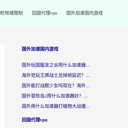
权地域限制
回国代理vpn
国外加速国内游戏
国外加速国内游戏
国外玩国服龙之谷用什么加速器最好？一份给海外游子的终极指南
海外党玩王牌战士总掉帧延迟？这份王牌战士延迟加速器终极指南救你命
国外能打战舰少女吗现在？海外玩家的国服游戏加速终极指南
国外冒险岛2用什么加速器好？海外党国服游戏畅玩全攻略（附鸣潮哈利波特加速技巧）
国外用什么加速器打植物大战僵尸好？海外党国服游戏加速终极指南
回国代理vpn