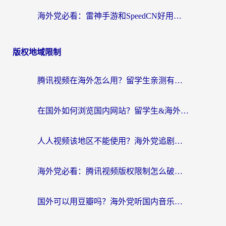
海外党必看：雷神手游和SpeedCN好用吗？3招选对回国加速器无缝刷国内资源
版权地域限制
腾讯视频在海外怎么用？留学生亲测有效的回国加速器攻略
在国外如何浏览国内网站？留学生&海外华人的无缝访问指南
人人视频该地区不能使用？海外党追剧看片的终极解决方案来了
海外党必看：腾讯视频版权限制怎么破？3步让你轻松追剧
国外可以用豆瓣吗？海外党听国内音乐听书的实用指南