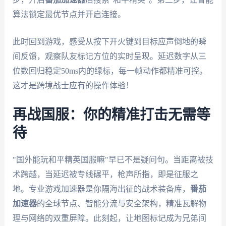
算法锁定最优节点并开启连接。
此时回到游戏，感受从按下开火键到目标应声倒地的瞬
间反馈，观察队友标记方位的实时呈现。延迟数字从三
位数回归稳定50ms内的绿标，每一帧动作都精准可控。
这才是跨境战士应有的操作体验！
再战国服：你的精准打击无需等
待
"国外能玩和平精英国服嘛"早已不是疑问句。当距离被技
术跨越，当延迟被专线碾平，枪声所指，即是征服之
地。专业游戏加速器是你隔海出征的战术装备库，
番茄
加速器
的全球节点、智能分流与安全架构，精准瓦解物
理与网络的双重屏障。此刻起，让地图标记成为兄弟间