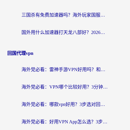
三国杀有免费加速器吗？海外玩家国服畅玩终极指南（附泰国南非专属解决方案）
国外用什么加速器打天龙八部好？2026海外玩家国服游戏加速全攻略
回国代理vpn
海外党必看：雷神手游VPN好用吗？和天速回国VPN对比哪个回国效果更好？附实用加速器选择指南
海外党必看：VPN哪个比较好用？3分钟找到适合你的回国加速方案
海外党必看：哪款vpn好用？3步选对回国加速器，无缝刷剧玩游戏
海外党必看：好用VPN App怎么选？3步教你无缝访问国内资源