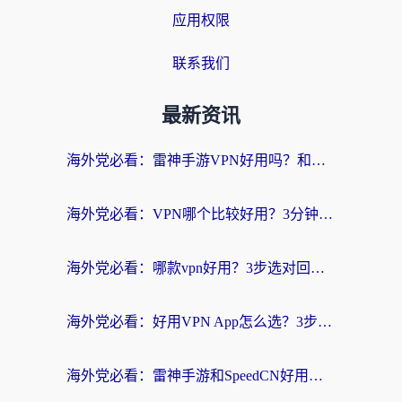
应用权限
联系我们
最新资讯
海外党必看：雷神手游VPN好用吗？和天速回国VPN对比哪个回国效果更好？附实用加速器选择指南
海外党必看：VPN哪个比较好用？3分钟找到适合你的回国加速方案
海外党必看：哪款vpn好用？3步选对回国加速器，无缝刷剧玩游戏
海外党必看：好用VPN App怎么选？3步教你无缝访问国内资源
海外党必看：雷神手游和SpeedCN好用吗？3招选对回国加速器无缝刷国内资源