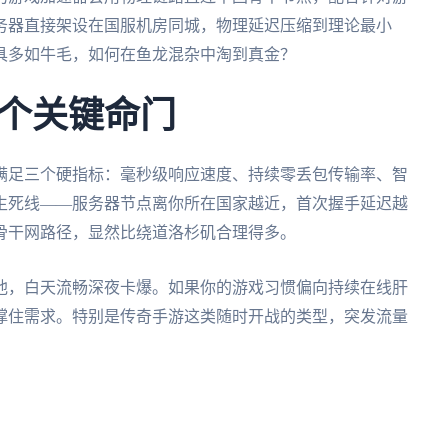
务器直接架设在国服机房同城，物理延迟压缩到理论最小
具多如牛毛，如何在鱼龙混杂中淘到真金？
个关键命门
满足三个硬指标：毫秒级响应速度、持续零丢包传输率、智
生死线——服务器节点离你所在国家越近，首次握手延迟越
骨干网路径，显然比绕道洛杉矶合理得多。
池，白天流畅深夜卡爆。如果你的游戏习惯偏向持续在线肝
撑住需求。特别是传奇手游这类随时开战的类型，突发流量