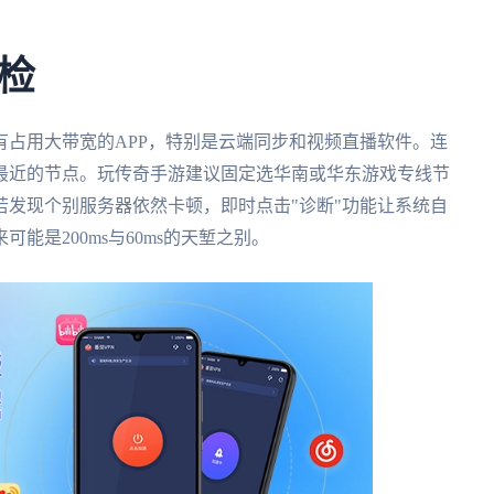
检
占用大带宽的APP，特别是云端同步和视频直播软件。连
最近的节点。玩传奇手游建议固定选华南或华东游戏专线节
发现个别服务器依然卡顿，即时点击"诊断"功能让系统自
能是200ms与60ms的天堑之别。