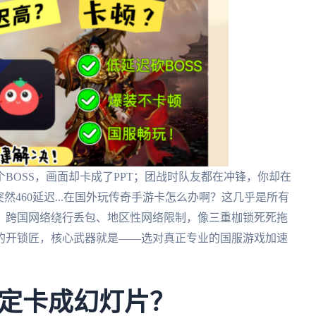
BOSS，画面却卡成了PPT；团战时队友都在冲锋，你却在
然460延迟...在国外玩传奇手游卡怎么办啊？这几乎是所有
、跨国网络绕行丢包、地区性网络限制，像三重枷锁死死拖
的开锁匠，核心武器就是——选对真正专业的国服游戏加速
定卡成幻灯片？