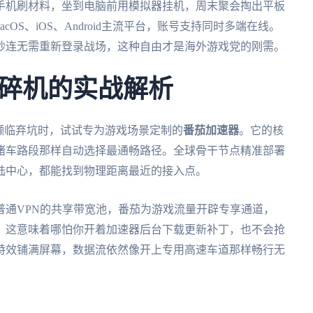
手机刷材料，坐到电脑前用模拟器挂机，周末聚会掏出平板
cOS、iOS、Android主流平台，账号支持同时多端在线。
秒连无需重新登录战场，这种自由才是海外游戏党的刚需。
碎机的实战解析
濒临弃坑时，试试专为游戏场景定制的
番茄加速器
。它的核
堵车路段那样自动选择最通畅路径。全球骨干节点精准部署
陆中心，都能找到物理距离最近的接入点。
普通VPN的共享带宽池，番茄为游戏流量开辟专享通道，
需求。这意味着哪怕你开着加速器后台下载更新补丁，也不会抢
特效铺满屏幕，数据流依然像开上专用高速车道那样畅行无