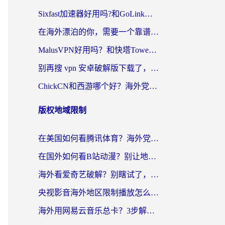
Sixfast加速器好用吗?和GoLink加速器对比哪个回国效果更好?海外党亲测实用指南
在海外漂泊的你，需要一个靠谱的“回国机场”
MalusVPN好用吗？和快塔TowerFastVPN对比哪个回国效果更好？海外党亲测实用指南
别再搜 vpn 安卓破解版下载了，海外党回国上网的正确姿势在这里
ChickCN和西游哪个好？海外党2026亲测回国加速器选择指南（附expressvpn中国对比）
版权地域限制
在美国如何看腾讯体育？海外党解锁NBA欧洲杯直播的终极攻略
在国外如何看B站动漫？别让地区限制打断你的追番节奏
海外看爱奇艺破解？别瞎试了，这才是留学生华人追剧看球的正确打开方式
央视影音海外地区限制播放怎么办？海外党亲测有效的回国加速指南
海外用网易云音乐总卡？3步解决版权限制+卡顿，还能听喜马拉雅！