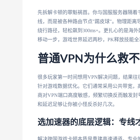
先拆解卡顿的罪魁祸首。你与国服服务器隔着
线，而是被各种路由节点"踢皮球"。物理距离导
绕行路径，轻松飙到300ms+。更扎心的是
移动一步，游戏世界延迟两秒，PK释放技能全
普通VPN为什么救
很多玩家第一时间想用VPN解决问题，结果往
针对游戏数据优化。它们通常采用公共带宽，
商对VPN端口高度敏感，频繁切换反而触发
和延迟足够让你被小怪反杀好几次。
选加速器的底层逻辑：专线
解决跨国游戏卡顿本质是重建高速通道。专业