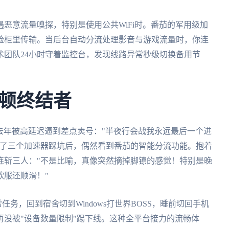
恶意流量嗅探，特别是使用公共WiFi时。番茄的军用级加
险柜里传输。当后台自动分流处理影音与游戏流量时，你连
术团队24小时守着监控台，发现线路异常秒级切换备用节
顿终结者
去年被高延迟逼到差点卖号："半夜行会战我永远最后一个进
换了三个加速器踩坑后，偶然看到番茄的智能分流功能。抱着
连斩三人："不是比喻，真像突然摘掉脚镣的感觉！特别是晚
欧服还顺滑！"
任务，回到宿舍切到Windows打世界BOSS，睡前切回手机
没被"设备数量限制"踢下线。这种全平台接力的流畅体