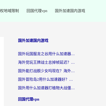
权地域限制
回国代理vpn
国外加速国内游戏
国外加速国内游戏
国外玩国服龙之谷用什么加速器最好？一份给海外游子的终极指南
海外党玩王牌战士总掉帧延迟？这份王牌战士延迟加速器终极指南救你命
国外能打战舰少女吗现在？海外玩家的国服游戏加速终极指南
国外冒险岛2用什么加速器好？海外党国服游戏畅玩全攻略（附鸣潮哈利波特加速技巧）
国外用什么加速器打植物大战僵尸好？海外党国服游戏加速终极指南
回国代理vpn