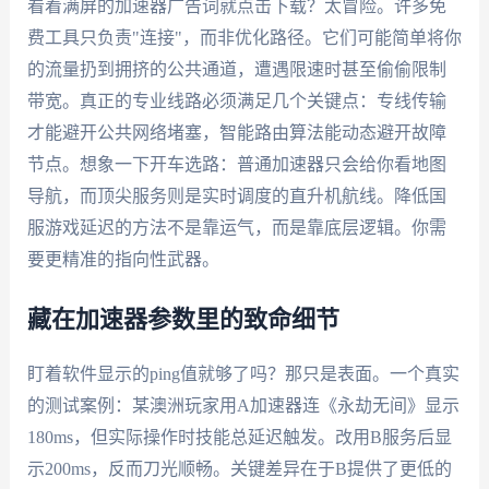
看着满屏的加速器广告词就点击下载？太冒险。许多免
费工具只负责"连接"，而非优化路径。它们可能简单将你
的流量扔到拥挤的公共通道，遭遇限速时甚至偷偷限制
带宽。真正的专业线路必须满足几个关键点：专线传输
才能避开公共网络堵塞，智能路由算法能动态避开故障
节点。想象一下开车选路：普通加速器只会给你看地图
导航，而顶尖服务则是实时调度的直升机航线。降低国
服游戏延迟的方法不是靠运气，而是靠底层逻辑。你需
要更精准的指向性武器。
藏在加速器参数里的致命细节
盯着软件显示的ping值就够了吗？那只是表面。一个真实
的测试案例：某澳洲玩家用A加速器连《永劫无间》显示
180ms，但实际操作时技能总延迟触发。改用B服务后显
示200ms，反而刀光顺畅。关键差异在于B提供了更低的