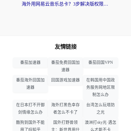
海外用网易云音乐总卡？3步解决版权限制+卡顿，还能听喜马拉雅！
友情链接
番茄加速器
番茄免费回国加
番茄回国VPN
速器
番茄海外回国加
回国游戏加速器
在韩国用中国政
速器
务服务网地区限
制怎么办
在日本打不开御
海外打黑色幸存
台湾怎么玩塔防
剑情缘怎么办
者怎么不卡了
之光
酷狗到国外不能
国外打野兽领
澳洲打sky光·遇怎
用了吗知乎
主：新世界用什
么才能不卡