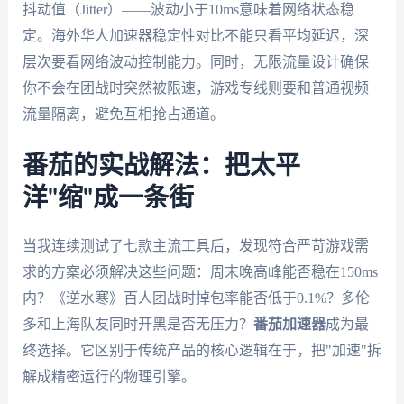
抖动值（Jitter）——波动小于10ms意味着网络状态稳
定。海外华人加速器稳定性对比不能只看平均延迟，深
层次要看网络波动控制能力。同时，无限流量设计确保
你不会在团战时突然被限速，游戏专线则要和普通视频
流量隔离，避免互相抢占通道。
番茄的实战解法：把太平
洋"缩"成一条街
当我连续测试了七款主流工具后，发现符合严苛游戏需
求的方案必须解决这些问题：周末晚高峰能否稳在150ms
内？《逆水寒》百人团战时掉包率能否低于0.1%？多伦
多和上海队友同时开黑是否无压力？
番茄加速器
成为最
终选择。它区别于传统产品的核心逻辑在于，把"加速"拆
解成精密运行的物理引擎。