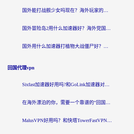
国外能打战舰少女吗现在？海外玩家的国服游戏加速终极指南
国外冒险岛2用什么加速器好？海外党国服游戏畅玩全攻略（附鸣潮哈利波特加速技巧）
国外用什么加速器打植物大战僵尸好？海外党国服游戏加速终极指南
回国代理vpn
Sixfast加速器好用吗?和GoLink加速器对比哪个回国效果更好?海外党亲测实用指南
在海外漂泊的你，需要一个靠谱的“回国机场”
MalusVPN好用吗？和快塔TowerFastVPN对比哪个回国效果更好？海外党亲测实用指南