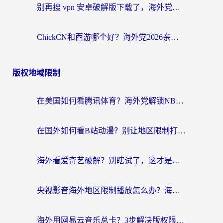
别再搜 vpn 安卓破解版下载了，海外党回国上网的正确姿势在这里
ChickCN和西游哪个好？海外党2026亲测回国加速器选择指南（附expressvpn中国对比）
版权地域限制
在美国如何看腾讯体育？海外党解锁NBA欧洲杯直播的终极攻略
在国外如何看B站动漫？别让地区限制打断你的追番节奏
海外看爱奇艺破解？别瞎试了，这才是留学生华人追剧看球的正确打开方式
央视影音海外地区限制播放怎么办？海外党亲测有效的回国加速指南
海外用网易云音乐总卡？3步解决版权限制+卡顿，还能听喜马拉雅！