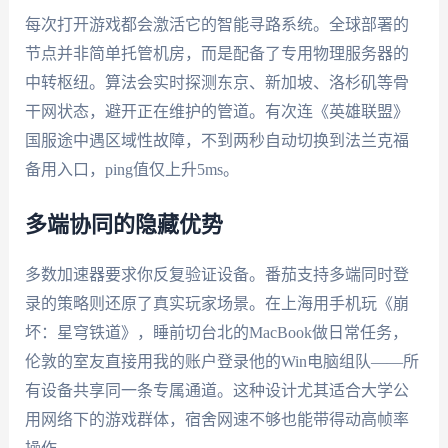
每次打开游戏都会激活它的智能寻路系统。全球部署的
节点并非简单托管机房，而是配备了专用物理服务器的
中转枢纽。算法会实时探测东京、新加坡、洛杉矶等骨
干网状态，避开正在维护的管道。有次连《英雄联盟》
国服途中遇区域性故障，不到两秒自动切换到法兰克福
备用入口，ping值仅上升5ms。
多端协同的隐藏优势
多数加速器要求你反复验证设备。番茄支持多端同时登
录的策略则还原了真实玩家场景。在上海用手机玩《崩
坏：星穹铁道》，睡前切台北的MacBook做日常任务，
伦敦的室友直接用我的账户登录他的Win电脑组队——所
有设备共享同一条专属通道。这种设计尤其适合大学公
用网络下的游戏群体，宿舍网速不够也能带得动高帧率