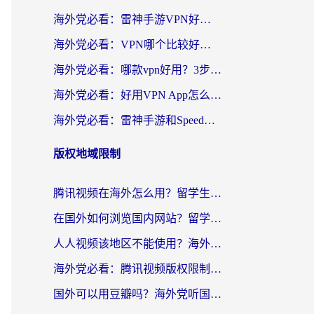
海外党必看：雷神手游VPN好用吗？和天速回国VPN对比哪个回国效果更好？附实用加速器选择指南
海外党必看：VPN哪个比较好用？3分钟找到适合你的回国加速方案
海外党必看：哪款vpn好用？3步选对回国加速器，无缝刷剧玩游戏
海外党必看：好用VPN App怎么选？3步教你无缝访问国内资源
海外党必看：雷神手游和SpeedCN好用吗？3招选对回国加速器无缝刷国内资源
版权地域限制
腾讯视频在海外怎么用？留学生亲测有效的回国加速器攻略
在国外如何浏览国内网站？留学生&海外华人的无缝访问指南
人人视频该地区不能使用？海外党追剧看片的终极解决方案来了
海外党必看：腾讯视频版权限制怎么破？3步让你轻松追剧
国外可以用豆瓣吗？海外党听国内音乐听书的实用指南