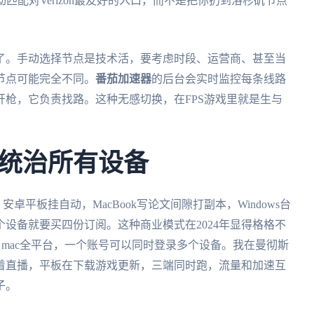
动匹配对Verizon最友好的入口，而不是把你扔到洛杉矶节点
了。手动选择节点是技术活，要考虑时段、运营商、甚至当
节点可能完全不同。
番茄加速器
的后台会实时监控每条线路
枪，它负责找路。这种无感切换，在FPS游戏里就是生与
统治所有设备
安卓平板挂自动，MacBook写论文间隙打副本，Windows台
设备就要买四份订阅。这种商业模式在2024年显得格格不
ndows、mac全平台，一个账号可以同时登录多个设备。我在曼彻斯
着直播，平板在下载游戏更新，三端同时跑，流量和加速互
子。