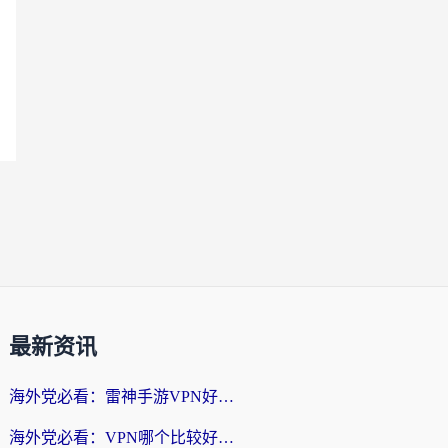
最新资讯
海外党必看：雷神手游VPN好用吗？和天速回国VPN对比哪个回国效果更好？附实用加速器选择指南
海外党必看：VPN哪个比较好用？3分钟找到适合你的回国加速方案