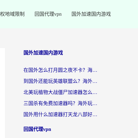
权地域限制
回国代理vpn
国外加速国内游戏
国外加速国内游戏
在国外怎么打月圆之夜不卡？海外玩家国服游戏加速终极指南（附巴西英国游戏适配方案）
到国外还能玩英雄联盟么？海外玩家国服游戏畅玩终极指南
北美玩植物大战僵尸加速器怎么选？2026海外党必看的国服游戏加速指南
三国杀有免费加速器吗？海外玩家国服畅玩终极指南（附泰国南非专属解决方案）
国外用什么加速器打天龙八部好？2026海外玩家国服游戏加速全攻略
回国代理vpn