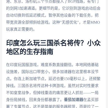
港、东京、洛杉矶三个节点都接入了BGP线路，有专门
的剑网3加速通道。更细节的是，它识别到游戏启动后会
自动切换到低延迟模式，暂停其他设备的下载任务，把
带宽资源全部倾斜给游戏。这种"无感优化"，才是MMO
玩家真正需要的。
印度怎么玩三国杀名将传？小众
地区的生存指南
在印度玩国服游戏，难度系数直接翻倍。本地网络基础
设施差，国际出口带宽小，很多加速器在这里根本没节
点。你连上新加坡节点，延迟也要150毫秒以上，还频繁
掉线。三国杀名将传这种卡牌游戏，虽然对实时性要求
不如皇室战争，但掉线重连的痛苦更让人抓狂——一局
身份局掉线，回来身份都暴露了。
番茄加速器
在孟买部
署了专属节点，这不是简单的服务器租赁，而是拉了一