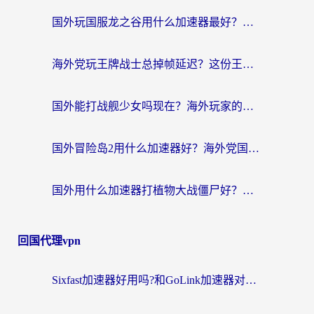
国外玩国服龙之谷用什么加速器最好？一份给海外游子的终极指南
海外党玩王牌战士总掉帧延迟？这份王牌战士延迟加速器终极指南救你命
国外能打战舰少女吗现在？海外玩家的国服游戏加速终极指南
国外冒险岛2用什么加速器好？海外党国服游戏畅玩全攻略（附鸣潮哈利波特加速技巧）
国外用什么加速器打植物大战僵尸好？海外党国服游戏加速终极指南
回国代理vpn
Sixfast加速器好用吗?和GoLink加速器对比哪个回国效果更好?海外党亲测实用指南