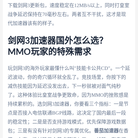
下载剑网3更新包，速度稳定在12MB/s以上，同时打皇室
战争延迟保持在70毫秒左右。两者互不干扰，这才是现
代加速器该有的样子。
剑网3加速器国外怎么选？
MMO玩家的特殊需求
玩剑网3的海外玩家最懂什么叫"技能卡公共CD"。一个延
迟波动，你的奇穴循环就全乱了。竞技场里，你按下的
减伤技能因为延迟没发出去，下一秒就被对面气纯秒
了。这种体验比皇室战争更致命，因为MMO的挫败感是
持续累积的。选剑网3加速器，你要看三个指标：一是节
点是否接入电信联通BGP线路，这决定了国内最后一段
的稳定性；二是是否支持游戏模式，优先保障游戏数据
包；三是有没有针对剑网3的专属优化。
番茄加速器
在香