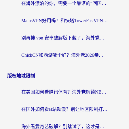
在海外漂泊的你，需要一个靠谱的“回国机场”
MalusVPN好用吗？和快塔TowerFastVPN对比哪个回国效果更好？海外党亲测实用指南
别再搜 vpn 安卓破解版下载了，海外党回国上网的正确姿势在这里
ChickCN和西游哪个好？海外党2026亲测回国加速器选择指南（附expressvpn中国对比）
版权地域限制
在美国如何看腾讯体育？海外党解锁NBA欧洲杯直播的终极攻略
在国外如何看B站动漫？别让地区限制打断你的追番节奏
海外看爱奇艺破解？别瞎试了，这才是留学生华人追剧看球的正确打开方式