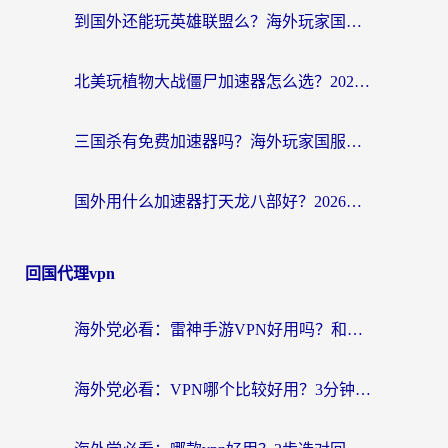
到国外还能玩英雄联盟么？海外玩家国服游戏畅玩终极指南
北美玩植物大战僵尸加速器怎么选？2026海外党必看的国服游戏加速指南
三国杀有免费加速器吗？海外玩家国服畅玩终极指南（附泰国南非专属解决方案）
国外用什么加速器打天龙八部好？2026海外玩家国服游戏加速全攻略
回国代理vpn
海外党必看：雷神手游VPN好用吗？和天速回国VPN对比哪个回国效果更好？附实用加速器选择指南
海外党必看：VPN哪个比较好用？3分钟找到适合你的回国加速方案