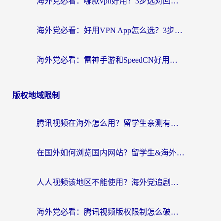
海外党必看：哪款vpn好用？3步选对回国加速器，无缝刷剧玩游戏
海外党必看：好用VPN App怎么选？3步教你无缝访问国内资源
海外党必看：雷神手游和SpeedCN好用吗？3招选对回国加速器无缝刷国内资源
版权地域限制
腾讯视频在海外怎么用？留学生亲测有效的回国加速器攻略
在国外如何浏览国内网站？留学生&海外华人的无缝访问指南
人人视频该地区不能使用？海外党追剧看片的终极解决方案来了
海外党必看：腾讯视频版权限制怎么破？3步让你轻松追剧