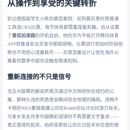
从操作到享受的关键转折
犹记德国留学生小陈的典型案例：初到慕尼黑时用普通
工具追CBA比赛，每节休息都需重连服务器。自从设置
了
番茄加速器
的开机自启，他的华为平板打开腾讯体育
APP就像身处北京家中那般顺畅。比赛进行到加时阶段他
再也不用担心流量耗尽——无限流量设计让他在海外公
寓看完整季中超也没触发限速机制。
重新连接的不只是信号
当五大联赛的解说声再次通过中文响彻你在纽约的公
寓，那种久违的熟悉感会瞬间弥合地理的隔阂。流畅不
卡顿的NBA集锦直播让你在Reddit论坛讨论时游刃有余，
与家乡亲友共享中超精彩进球时不再需要文字复述——
真正值得的投资，始终是那些让你忘记技术存在感的使