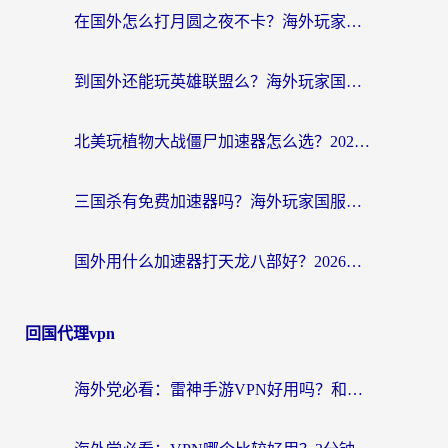
在国外怎么打月圆之夜不卡？海外玩家国服游戏加速终极指南（附巴西英国游戏适配方案）
到国外还能玩英雄联盟么？海外玩家国服游戏畅玩终极指南
北美玩植物大战僵尸加速器怎么选？2026海外党必看的国服游戏加速指南
三国杀有免费加速器吗？海外玩家国服畅玩终极指南（附泰国南非专属解决方案）
国外用什么加速器打天龙八部好？2026海外玩家国服游戏加速全攻略
回国代理vpn
海外党必看：雷神手游VPN好用吗？和天速回国VPN对比哪个回国效果更好？附实用加速器选择指南