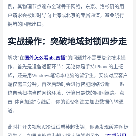
例，其物理节点遍布全球骨干网络，东京、洛杉矶的用
户请求会被即时导向上海或北京的专属通道，避免绕行
拥堵的国际出口。
实战操作：突破地域封锁四步走
解决"在
国外怎么看nba直播
"的问题并不需要复杂技术操
作。首先是设备适配环节：无论你是手持iPhone的上班
族，还是用Windows笔记本电脑的留学生，安装对应客户
端仅需三分钟。首次启动时会进行智能网络诊断——系
统自动扫描当前网络环境，计算出最快的回国链路。点
击"体育加速"专线后，你的设备将建立加密数据传输通
道。
此时打开央视频APP试试看英超集锦，你会发现缓冲图标
消失了。如果身处香港却习惯大陆解说风格，"
在香港用