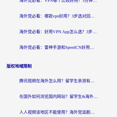
海外党必看：VPN哪个比较好用？3分钟找到适合你的回国加速方案
海外党必看：哪款vpn好用？3步选对回国加速器，无缝刷剧玩游戏
海外党必看：好用VPN App怎么选？3步教你无缝访问国内资源
海外党必看：雷神手游和SpeedCN好用吗？3招选对回国加速器无缝刷国内资源
版权地域限制
腾讯视频在海外怎么用？留学生亲测有效的回国加速器攻略
在国外如何浏览国内网站？留学生&海外华人的无缝访问指南
人人视频该地区不能使用？海外党追剧看片的终极解决方案来了