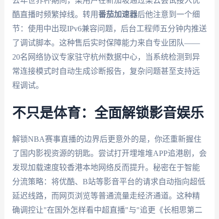
去年世界杯期间，某用户在新加坡通过某云尝试接入优
酷直播时频繁掉线。转用
番茄加速器
后他注意到一个细
节：使用中出现IPv6兼容问题，后台工程师五分钟内推送
了调试脚本。这种售后实时保障能力来自专业团队——
20名网络协议专家驻守杭州数据中心，当系统检测到异
常连接模式时自动生成诊断报告，复杂问题甚至支持远
程调试。
不只是体育：全面解锁影音娱乐
解锁NBA赛事直播的边界后更意外的是，你还重新握住
了国内影视资源的钥匙。尝试打开埋堆堆APP追港剧，会
发现加载速度较香港本地网络反而提升。秘密在于智能
分流策略：将优酷、B站等影音平台的请求自动指向超低
延迟线路，而网页浏览等普通流量走经济通道。这种精
确调控让"在国外怎样看中超直播"与"追更《长相思第二