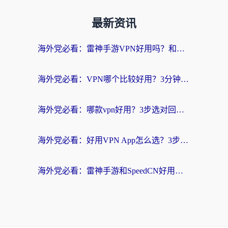
最新资讯
海外党必看：雷神手游VPN好用吗？和天速回国VPN对比哪个回国效果更好？附实用加速器选择指南
海外党必看：VPN哪个比较好用？3分钟找到适合你的回国加速方案
海外党必看：哪款vpn好用？3步选对回国加速器，无缝刷剧玩游戏
海外党必看：好用VPN App怎么选？3步教你无缝访问国内资源
海外党必看：雷神手游和SpeedCN好用吗？3招选对回国加速器无缝刷国内资源