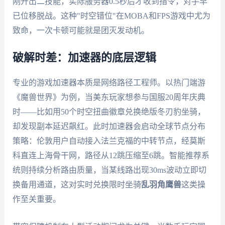
刚开出二技能，实际服务器0.5秒后才收到指令，对手早
已位移脱战。这种"时空错位"在MOBA和FPS游戏中尤为
致命，一次卡顿可能就是团灭发动机。
破解时差：加速器的底层逻辑
专业的游戏加速器本质是网络路径工程师。以热门端游
《魔兽世界》为例，当美东玩家想参与国服20周年庆典
时——比如用50个时空扭曲徽章兑换绝版冬刃豹坐骑，
却发现副本延迟飙红。此时加速器会启动全球节点分布
策略：伦敦用户自动接入法兰克福的中转节点，经莫斯
科直连上海骨干网，路径从12跳压缩至6跳。智能推荐系
统则持续分析路由质量，当某线路出现30ms波动立即切
换备用通道，这对实时兑换限时坐骑
乱羽角鹰兽
这类操
作至关重要。