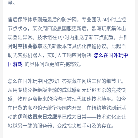
量。
售后保障体系则是最后的防护网。专业团队24小时监控
节点状态，某次周四凌晨国服更新后，欧洲玩家集体出
现登陆异常。技术组在1小时内推送了新节点配置，并针
对
时空扭曲徽章
这类新版本道具优化传输协议。比起自
助式客服机器人，实时人工响应对解决"
怎么在国外玩中
国游戏
"的具体问题更加直接高效。
怎么在国外玩中国游戏？答案藏在网络工程的细节里。
从用专线兑换绝版坐骑的成就感到无延迟五杀的竞技快
感，物理距离带来的鸿沟已被现代加速技术填平。如今
在巴黎的咖啡馆无缝衔接国内开黑，在纽约地铁刷新活
动的
伊利达雷末日龙鹰
早已成为日常——技术进化正让
地球另一端的服务器，变成指尖触手可及的存在。