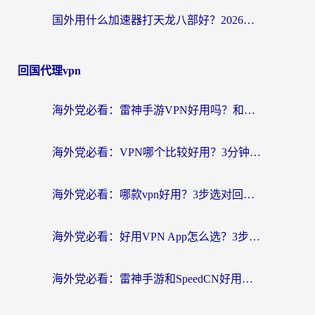
国外用什么加速器打天龙八部好？2026海外玩家国服游戏加速全攻略
回国代理vpn
海外党必看：雷神手游VPN好用吗？和天速回国VPN对比哪个回国效果更好？附实用加速器选择指南
海外党必看：VPN哪个比较好用？3分钟找到适合你的回国加速方案
海外党必看：哪款vpn好用？3步选对回国加速器，无缝刷剧玩游戏
海外党必看：好用VPN App怎么选？3步教你无缝访问国内资源
海外党必看：雷神手游和SpeedCN好用吗？3招选对回国加速器无缝刷国内资源