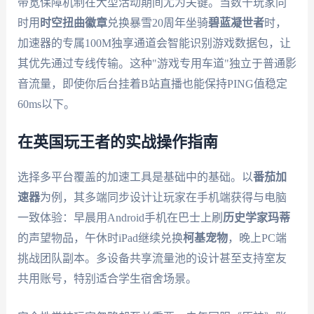
带宽保障机制在大型活动期间尤为关键。当数千玩家同
时用
时空扭曲徽章
兑换暴雪20周年坐骑
碧蓝凝世者
时，
加速器的专属100M独享通道会智能识别游戏数据包，让
其优先通过专线传输。这种"游戏专用车道"独立于普通影
音流量，即使你后台挂着B站直播也能保持PING值稳定
60ms以下。
在英国玩王者的实战操作指南
选择多平台覆盖的加速工具是基础中的基础。以
番茄加
速器
为例，其多端同步设计让玩家在手机端获得与电脑
一致体验：早晨用Android手机在巴士上刷
历史学家玛蒂
的声望物品，午休时iPad继续兑换
柯基宠物
，晚上PC端
挑战团队副本。多设备共享流量池的设计甚至支持室友
共用账号，特别适合学生宿舍场景。