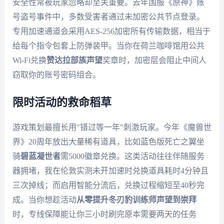
安全性常被玩家忽略却至关重要。去年国服《原神》账
号盗号事件中，多数受害者通过未加密公共节点登录。
专用加速通道会采用AES-256加密所有传输数据，相当于
给每个指令包套上防弹装甲。当你在荷兰咖啡馆用公共
Wi-Fi兑换
赞达拉部族声望
奖章时，加密层会阻止中间人
窃取你的账号密码组合。
限时活动的救命稻草
游戏策划最擅长用"错过等一年"刺激玩家。今年《魔兽世
界》20周年放出大量稀有道具，比如蓝色版死亡之翼坐
骑
碧蓝凝世者
需5000徽章兑换。这类活动往往伴随服务
器拥堵，我在伦敦实测未开加速时兑换道具耗时4分钟且
三次掉线；而启用智能分流后，兑换过程缩短至40秒完
成。当你想趁活动
从零提升冬刃豹训练师声望到崇拜
时，专线保障能让你三小时刷完原本需要两天的任务