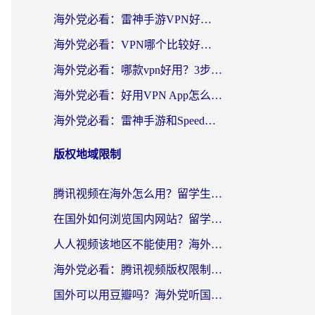
海外党必看：雷神手游VPN好用吗？和天速回国VPN对比哪个回国效果更好？附实用加速器选择指南
海外党必看：VPN哪个比较好用？3分钟找到适合你的回国加速方案
海外党必看：哪款vpn好用？3步选对回国加速器，无缝刷剧玩游戏
海外党必看：好用VPN App怎么选？3步教你无缝访问国内资源
海外党必看：雷神手游和SpeedCN好用吗？3招选对回国加速器无缝刷国内资源
版权地域限制
腾讯视频在海外怎么用？留学生亲测有效的回国加速器攻略
在国外如何浏览国内网站？留学生&海外华人的无缝访问指南
人人视频该地区不能使用？海外党追剧看片的终极解决方案来了
海外党必看：腾讯视频版权限制怎么破？3步让你轻松追剧
国外可以用豆瓣吗？海外党听国内音乐听书的实用指南