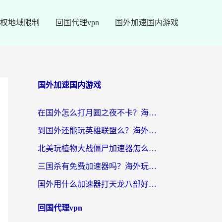
权地域限制
回国代理vpn
国外加速国内游戏
国外加速国内游戏
在国外怎么打月圆之夜不卡？海外玩家国服游戏加速终极指南（附巴西英国游戏适配方案）
到国外还能玩英雄联盟么？海外玩家国服游戏畅玩终极指南
北美玩植物大战僵尸加速器怎么选？2026海外党必看的国服游戏加速指南
三国杀有免费加速器吗？海外玩家国服畅玩终极指南（附泰国南非专属解决方案）
国外用什么加速器打天龙八部好？2026海外玩家国服游戏加速全攻略
回国代理vpn