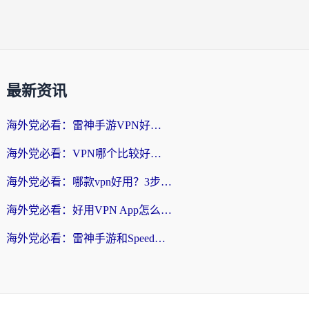
最新资讯
海外党必看：雷神手游VPN好用吗？和天速回国VPN对比哪个回国效果更好？附实用加速器选择指南
海外党必看：VPN哪个比较好用？3分钟找到适合你的回国加速方案
海外党必看：哪款vpn好用？3步选对回国加速器，无缝刷剧玩游戏
海外党必看：好用VPN App怎么选？3步教你无缝访问国内资源
海外党必看：雷神手游和SpeedCN好用吗？3招选对回国加速器无缝刷国内资源