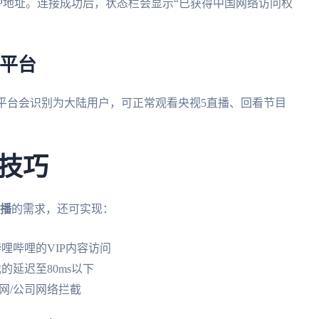
IP地址。连接成功后，状态栏会显示“已获得中国网络访问权
作平台
平台会识别为大陆用户，可正常观看央视5直播、回看节目
技巧
直播
的需求，还可实现：
哩哔哩的VIP内容访问
的延迟至80ms以下
园网/公司网络拦截