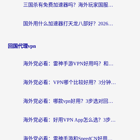
三国杀有免费加速器吗？海外玩家国服畅玩终极指南（附泰国南非专属解决方案）
国外用什么加速器打天龙八部好？2026海外玩家国服游戏加速全攻略
回国代理vpn
海外党必看：雷神手游VPN好用吗？和天速回国VPN对比哪个回国效果更好？附实用加速器选择指南
海外党必看：VPN哪个比较好用？3分钟找到适合你的回国加速方案
海外党必看：哪款vpn好用？3步选对回国加速器，无缝刷剧玩游戏
海外党必看：好用VPN App怎么选？3步教你无缝访问国内资源
海外党必看：雷神手游和SpeedCN好用吗？3招选对回国加速器无缝刷国内资源