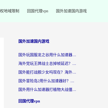
权地域限制
回国代理vpn
国外加速国内游戏
国外加速国内游戏
国外玩国服龙之谷用什么加速器最好？一份给海外游子的终极指南
海外党玩王牌战士总掉帧延迟？这份王牌战士延迟加速器终极指南救你命
国外能打战舰少女吗现在？海外玩家的国服游戏加速终极指南
国外冒险岛2用什么加速器好？海外党国服游戏畅玩全攻略（附鸣潮哈利波特加速技巧）
国外用什么加速器打植物大战僵尸好？海外党国服游戏加速终极指南
回国代理vpn