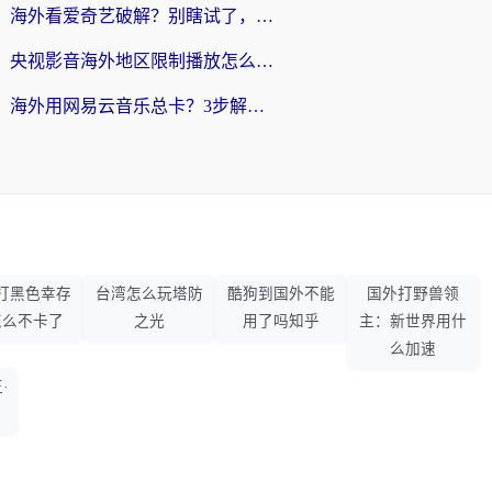
海外看爱奇艺破解？别瞎试了，这才是留学生华人追剧看球的正确打开方式
央视影音海外地区限制播放怎么办？海外党亲测有效的回国加速指南
海外用网易云音乐总卡？3步解决版权限制+卡顿，还能听喜马拉雅！
打黑色幸存
台湾怎么玩塔防
酷狗到国外不能
国外打野兽领
怎么不卡了
之光
用了吗知乎
主：新世界用什
么加速
·