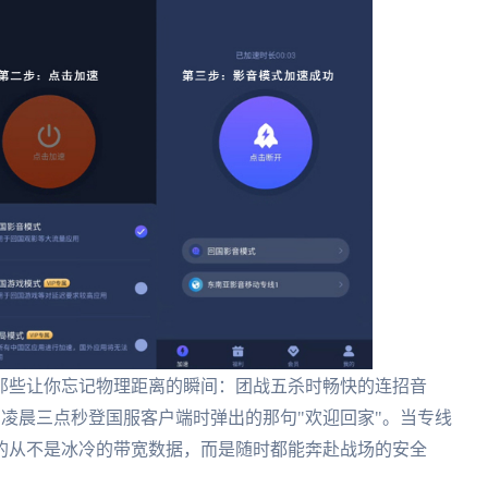
那些让你忘记物理距离的瞬间：团战五杀时畅快的连招音
有凌晨三点秒登国服客户端时弹出的那句"欢迎回家"。当专线
的从不是冰冷的带宽数据，而是随时都能奔赴战场的安全