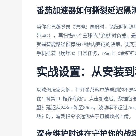
番茄加速器如何撕裂延迟黑
当你在巴黎登录《原神》国服时，系统瞬间调用
带/4G），再扫描53个全球节点的实时负载
就是智能路径推荐在0.8秒内完成的决策。更
手机挂着《崩坏3》日常任务，iPad上《金铲
实战设置：从安装到
以欧洲玩家为例，打开番茄客户端看到的不是冰
优""网易UU推荐专线"。点击加速后，数据包
盟》延迟从248ms降至89ms，波动率不超过2
地》时，游戏指令永远优先于直播数据上传。
深夜维护时谁在守护你的战