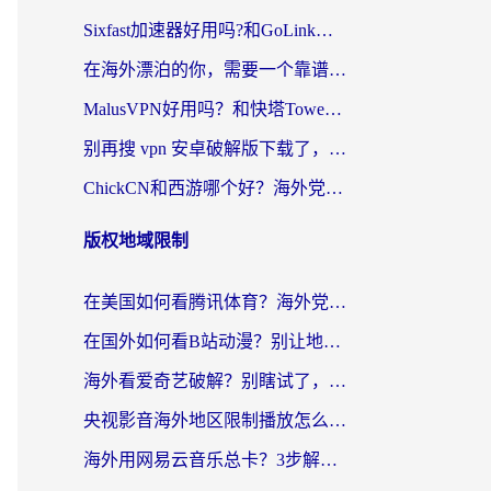
Sixfast加速器好用吗?和GoLink加速器对比哪个回国效果更好?海外党亲测实用指南
在海外漂泊的你，需要一个靠谱的“回国机场”
MalusVPN好用吗？和快塔TowerFastVPN对比哪个回国效果更好？海外党亲测实用指南
别再搜 vpn 安卓破解版下载了，海外党回国上网的正确姿势在这里
ChickCN和西游哪个好？海外党2026亲测回国加速器选择指南（附expressvpn中国对比）
版权地域限制
在美国如何看腾讯体育？海外党解锁NBA欧洲杯直播的终极攻略
在国外如何看B站动漫？别让地区限制打断你的追番节奏
海外看爱奇艺破解？别瞎试了，这才是留学生华人追剧看球的正确打开方式
央视影音海外地区限制播放怎么办？海外党亲测有效的回国加速指南
海外用网易云音乐总卡？3步解决版权限制+卡顿，还能听喜马拉雅！