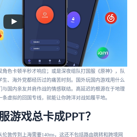
现角色卡顿半秒才响应；或是深夜组队打国服《原神》，队
学生、海外党都经历过的痛苦时刻。国外玩国内游戏用什么
们与国内亲友并肩作战的情感联结。高延迟的根源在于地理
一条虚拟的回国专线，就能让你跨洋对战如履平地。
服游戏总卡成PPT？
伦敦传到上海需要140ms，这还不包括路由跳转和跨境网