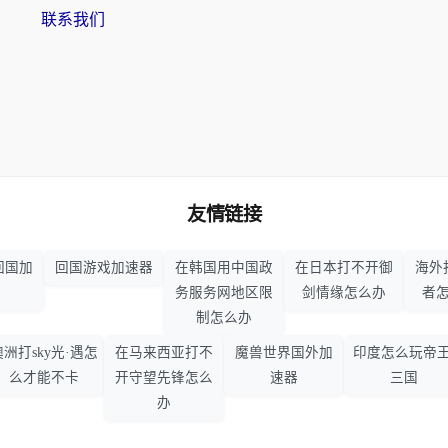
联系我们
友情链接
回国加
回国游戏加速器
在韩国用中国政
在日本打不开御
海外
务服务网地区限
剑情缘怎么办
者
制怎么办
澳洲打sky光·遇怎
在马来西亚打不
魔兽世界国外加
印度怎么玩帝王
么才能不卡
开守望先锋怎么
速器
三国
办