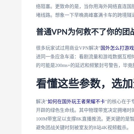
络阻塞。更致命的是，当你用海外网络直连国服
堵线路。想象一下早晚高峰塞满卡车的跨境隧
普通VPN为何救不了你的团
很多玩家试过用商业VPN解决"
国外怎么打游戏
进同一条应急车道：看剧流量和游戏数据互相
的可能是200ms+的延迟和频繁封号警告，毕
看懂这些参数，选加
解决"
如何在国外玩王者荣耀不卡
"的核心在于
开辟的绿色生命线。其中物理带宽决定拥堵时
100M带宽足以支撑8K直播推流。更关键的
避免团战关键时刻被室友的B站4K视频截杀。