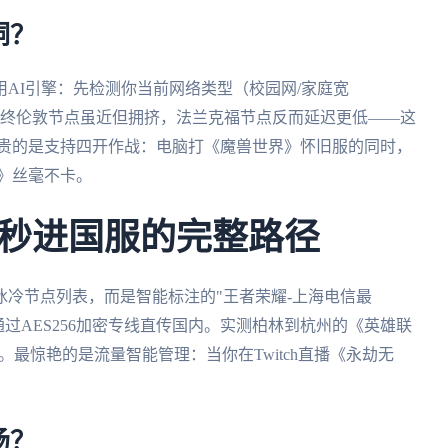
洞？
AI引擎：先检测你当前网络类型（校园网/家庭宽
。最终伦敦节点虽近但拥挤，法兰克福节点反而延迟更低——这
可贵的是支持四开作战：电脑打《魔兽世界》怀旧服的同时，
铲》丝毫不卡。
秒进国服的完整路径
冷节点列表，而是智能标注的"王者荣耀-上海电信最
通过AES256加密专线直传国内。实测柏林到杭州的《英雄联
ms。最惊艳的是流量智能管理：当你在Twitch直播《永劫无
场？