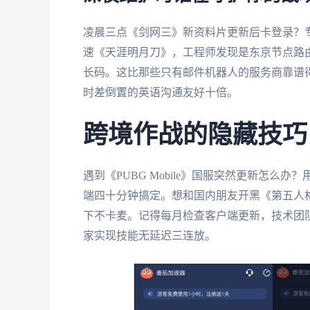
凌晨三点《剑网三》新资料片更新后卡登录？
速《天涯明月刀》，工程师发现是东京节点路
长码。这比那些只有邮件机器人的服务商靠谱
时差倒置的英语沟通友好十倍。
跨境作战的隐藏技巧
遇到《PUBG Mobile》国服突然更新怎么办？
端四十分钟搞定。想和国内朋友开黑《第五人格
下不卡麦。记得每月检查客户端更新，技术团
家实现技能无延迟三连放。