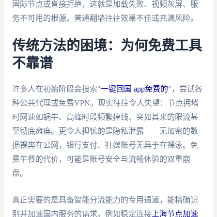
国际节点或直接拒绝，这就是加载失败、视频灰屏、服
务不可用的根源。普通翻墙往往效果不佳或充满风险。
传统方法的困境：为何免费工具
不靠谱
许多人在初始阶段会搜索"
一键回国 app免费的
"，尝试各
种公共代理或免费VPN。现实往往令人失望：节点拥堵
时网速如蜗牛、高峰时段频繁掉线、突如其来的限流甚
至彻底瘫痪。更令人担忧的是隐私泄露——无加密的数
据裸奔在公网，银行支付、社媒账号无异于在裸泳。免
费午餐的代价，可能是账号安全与流畅体验的双重崩
盘。
真正需要的是具备智能分流能力的专用通道，能精确识
别并加速国内服务的请求。例如稳定连接
上海节点加速