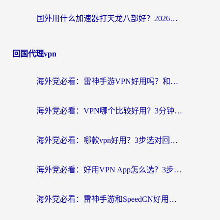
国外用什么加速器打天龙八部好？2026海外玩家国服游戏加速全攻略
回国代理vpn
海外党必看：雷神手游VPN好用吗？和天速回国VPN对比哪个回国效果更好？附实用加速器选择指南
海外党必看：VPN哪个比较好用？3分钟找到适合你的回国加速方案
海外党必看：哪款vpn好用？3步选对回国加速器，无缝刷剧玩游戏
海外党必看：好用VPN App怎么选？3步教你无缝访问国内资源
海外党必看：雷神手游和SpeedCN好用吗？3招选对回国加速器无缝刷国内资源