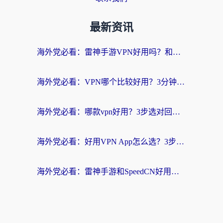
最新资讯
海外党必看：雷神手游VPN好用吗？和天速回国VPN对比哪个回国效果更好？附实用加速器选择指南
海外党必看：VPN哪个比较好用？3分钟找到适合你的回国加速方案
海外党必看：哪款vpn好用？3步选对回国加速器，无缝刷剧玩游戏
海外党必看：好用VPN App怎么选？3步教你无缝访问国内资源
海外党必看：雷神手游和SpeedCN好用吗？3招选对回国加速器无缝刷国内资源