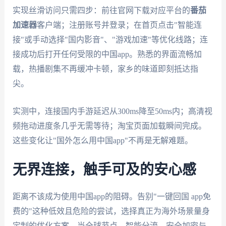
实现丝滑访问只需四步：前往官网下载对应平台的
番茄
加速器
客户端；注册账号并登录；在首页点击"智能连
接"或手动选择"国内影音"、"游戏加速"等优化线路；连
接成功后打开任何受限的中国app。熟悉的界面流畅加
载，热播剧集不再缓冲卡顿，家乡的味道即刻抵达指
尖。
实测中，连接国内手游延迟从300ms降至50ms内；高清视
频拖动进度条几乎无需等待；淘宝页面加载瞬间完成。
这些变化让"国外怎么用中国app"不再是无解难题。
无界连接，触手可及的安心感
距离不该成为使用中国app的阻碍。告别"一键回国 app免
费的"这种低效且危险的尝试，选择真正为海外场景量身
定制的优化方案。当全球节点、智能分流、安全加密与