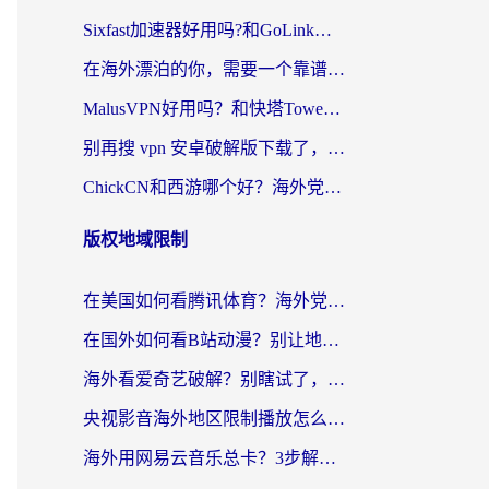
Sixfast加速器好用吗?和GoLink加速器对比哪个回国效果更好?海外党亲测实用指南
在海外漂泊的你，需要一个靠谱的“回国机场”
MalusVPN好用吗？和快塔TowerFastVPN对比哪个回国效果更好？海外党亲测实用指南
别再搜 vpn 安卓破解版下载了，海外党回国上网的正确姿势在这里
ChickCN和西游哪个好？海外党2026亲测回国加速器选择指南（附expressvpn中国对比）
版权地域限制
在美国如何看腾讯体育？海外党解锁NBA欧洲杯直播的终极攻略
在国外如何看B站动漫？别让地区限制打断你的追番节奏
海外看爱奇艺破解？别瞎试了，这才是留学生华人追剧看球的正确打开方式
央视影音海外地区限制播放怎么办？海外党亲测有效的回国加速指南
海外用网易云音乐总卡？3步解决版权限制+卡顿，还能听喜马拉雅！