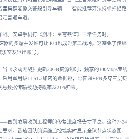
务器集群能像交警般引导车辆——智能推荐算法持续扫描路
另走普通车道。
作战。安卓手机打《崩坏：星穹铁道》日常任务时，
速器
的多端并发许可让iPad也成为第二战场。这避免了传统
夜求室友退出账号。
《永劫无战》更新20GB资源包时，独享的100Mbps专线
用军用级TLS1.3加密的数据包，比普通VPN多穿三层铠
交易数据传输被劫持概率从21%归零。
—直到凌晨收到工程师的修复进度报告才平息。这种7×24
础要求。番茄团队的运维监控墙实时显示全球节点状态图，