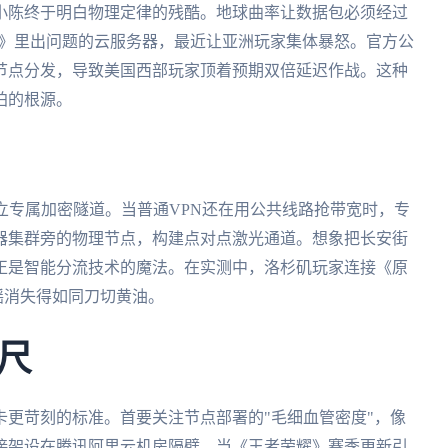
小陈终于明白物理定律的残酷。地球曲率让数据包必须经过
2》里出问题的云服务器，最近让亚洲玩家集体暴怒。官方公
节点分发，导致美国西部玩家顶着预期双倍延迟作战。这种
拍的根源。
立专属加密隧道。当普通VPN还在用公共线路抢带宽时，专
器集群旁的物理节点，构建点对点激光通道。想象把长安街
正是智能分流技术的魔法。在实测中，洛杉矶玩家连接《原
后摇消失得如同刀切黄油。
尺
更苛刻的标准。首要关注节点部署的"毛细血管密度"，像
接架设在腾讯阿里云机房隔壁。当《王者荣耀》赛季更新引