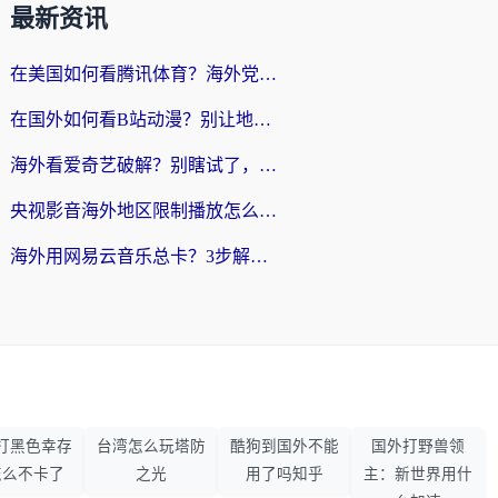
最新资讯
在美国如何看腾讯体育？海外党解锁NBA欧洲杯直播的终极攻略
在国外如何看B站动漫？别让地区限制打断你的追番节奏
海外看爱奇艺破解？别瞎试了，这才是留学生华人追剧看球的正确打开方式
央视影音海外地区限制播放怎么办？海外党亲测有效的回国加速指南
海外用网易云音乐总卡？3步解决版权限制+卡顿，还能听喜马拉雅！
打黑色幸存
台湾怎么玩塔防
酷狗到国外不能
国外打野兽领
怎么不卡了
之光
用了吗知乎
主：新世界用什