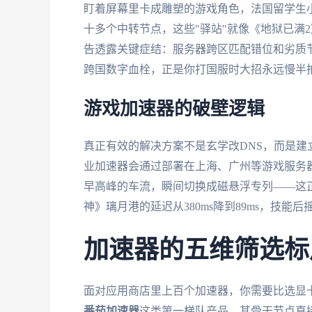
盯着屏幕里卡成雕塑的游戏角色，法国留学生
十多个中转节点，这些"驿站"就像《地狱已满
告透露关键症结：服务器跨区匹配错位和劣质
跨国数字血栓，正是你打国服时大招永远慢半
游戏加速器的破壁逻辑
真正有效的解决方案不是玄学改DNS，而是建
业加速器会通过部署在上海、广州等游戏服务
早高峰的车流，瞬间切换成磁悬浮专列——这
神》璃月港的延迟从380ms降到89ms，技能
加速器的五维筛选标
面对应用商店里上百个加速器，你需要比选显卡
番茄加速器
这类第一梯队产品，其骨干节点直