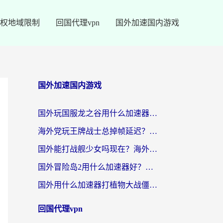
权地域限制
回国代理vpn
国外加速国内游戏
国外加速国内游戏
国外玩国服龙之谷用什么加速器最好？一份给海外游子的终极指南
海外党玩王牌战士总掉帧延迟？这份王牌战士延迟加速器终极指南救你命
国外能打战舰少女吗现在？海外玩家的国服游戏加速终极指南
国外冒险岛2用什么加速器好？海外党国服游戏畅玩全攻略（附鸣潮哈利波特加速技巧）
国外用什么加速器打植物大战僵尸好？海外党国服游戏加速终极指南
回国代理vpn