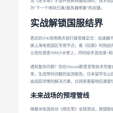
当《逆水寒》手游开启新跨服战场时，技术组
为"下一个地狱已满2服务器惨案"的关键。
实战解锁国服结界
悉尼的小K刚用两天就打破思维定式：加速器
换上海电竞园区专用节点；看《狂飙》时则启
让他在宿舍50M小水管上，同时给手游加速+
遇到复杂问题？别在Discord群里苦等技术
率，生成带时间戳的监测报告。日本留学生山
由追踪详情的解决方案，比网易客服响应速度
未来战场的预埋管线
随着米哈游启动《绝区零》全球测试，跨国联