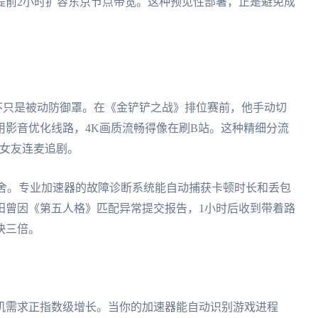
提前2小时扩容东京节点带宽。这种预见性部署，正是避免成
不只是被动防御罩。在《金铲铲之战》排位赛前，他手动切
用影音优化线路，4K画质流畅得像在刷B站。这种精细分流
和女友连麦追剧。
宅施舍。专业加速器的故障诊断系统能自动捕获卡顿时长和丢包
田曾因《第五人格》匹配异常提交报告，1小时后收到带着路
快三倍。
机需求正指数级增长。当你的加速器能自动识别游戏进程